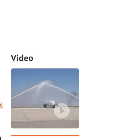
Video
l
n