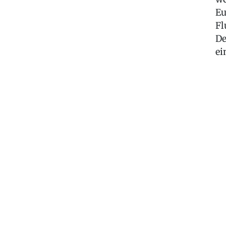
Eu
Fl
De
ei