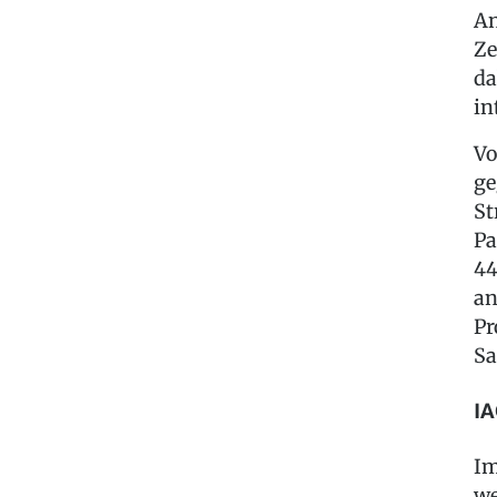
An
Ze
da
in
Vo
ge
St
Pa
44
an
Pr
Sa
IA
Im
we