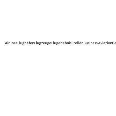
Airlines
Flughäfen
Flugzeuge
Flugerlebnis
Stellen
Business Aviation
Ge