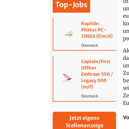
In
Top-Jobs
un
eu
ko
Kapitän
Pilatus PC-
un
12NGX (f/m/d)
pr
Österreich
Ak
da
Captain/First
un
Officer
Zu
Embraer 550 /
be
Legacy 500
(m/f)
wi
Ze
Österreich
Eu
Vo
Jetzt eigene
Stellenanzeige