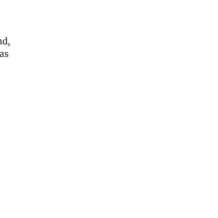
nd,
as