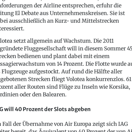
forderungen der Airline entsprechen, erfuhr die
itung El Debate aus Unternehmenskreisen. Sie ist
bei ausschließlich an Kurz- und Mittelstrecken
teressiert.
lotea setzt allgemein auf Wachstum. Die 2011
gründete Fluggesellschaft will in diesem Sommer 4
recken bedienen und plant dabei mit einem
ssagierwachstum von 14 Prozent. Die Flotte wurde a
 Flugzeuge aufgestockt. Auf rund die Hälfte aller
gebotenen Strecken fliegt Volotea konkurrenzlos. 61
ozent aller Routen sind Flüge zu Inseln wie Korsika,
rdinien oder den Balearen.
G will 40 Prozent der Slots abgeben
 Fall der Übernahme von Air Europa zeigt sich IAG
iter bereit, das Äquivalent von 40 Prozent der von A