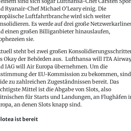
 einem sind sich sogar Lufthansa-Chef Carsten Spo
d Ryanair-Chef Michael O’Leary einig. Die
ropäische Luftfahrtbranche wird sich weiter
nsolidieren. Es werde auf drei große Netzwerkarline
d einen großen Billiganbieter hinauslaufen,
ophezeien sie.
tuell steht bei zwei großen Konsolidierungsschritte
s Okay der Behörden aus. Lufthansa will ITA Airwa
d IAG will Air Europa übernehmen. Um die
stimmung der EU-Kommission zu bekommen, sind
ide zu zahlreichen Zugeständnissen bereit. Das
chtigste Mittel ist die Abgabe von Slots, also
itnischen für Starts und Landungen, an Flughäfen i
ropa, an denen Slots knapp sind.
lotea ist bereit