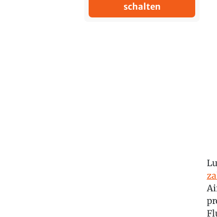
schalten
Lu
za
Ai
pr
Fl