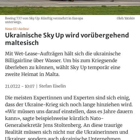
Boeing 737 von Sky Up: Künftig vermehrt in Europa
Oleh Yatskiv
unterwegs.
Neue EU-Airline
Ukrainische Sky Up wird vorübergehend
maltesisch
Mit Wet-Lease-Aufträgen hält sich die ukrainische
Billigairline über Wasser. Um bis zum Kriegsende
überleben zu können, wählt Sky Up temporär eine
zweite Heimat in Malta.
Stefan Eiselin
21.07.22 - 10:07
Die meisten Expertinnen und Experten sind sich einig,
dass der Ukraine-Krieg sich noch lange hinziehen wird.
«Wir müssen uns darauf einstellen, dass es Jahre dauern
kann», sagte beispielsweise kürzlich Nato-
Generalsekretär Jens Stoltenberg. An diese traurige
Realität müssen sich nicht nur die Ukrainerinnen und
Ukrainer, sondern auch ukrainische Unternehmen