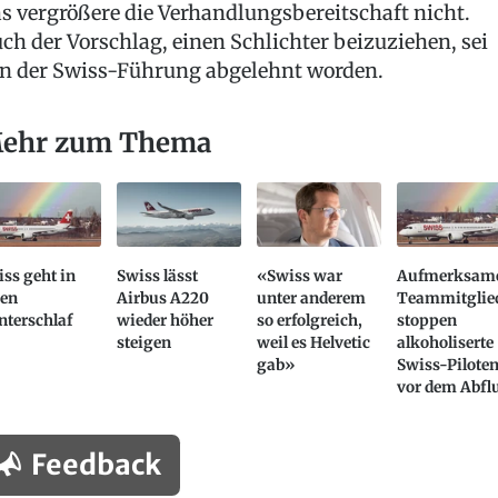
s vergrößere die Verhandlungsbereitschaft nicht.
ch der Vorschlag, einen Schlichter beizuziehen, sei
n der Swiss-Führung abgelehnt worden.
ehr zum Thema
ss geht in
Swiss lässt
«Swiss war
Aufmerksam
nen
Airbus A220
unter anderem
Teammitglie
nterschlaf
wieder höher
so erfolgreich,
stoppen
steigen
weil es Helvetic
alkoholiserte
gab»
Swiss-Pilote
vor dem Abfl
Feedback