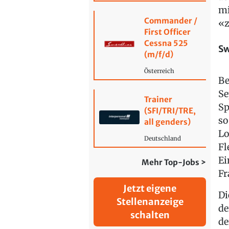
mi
Commander /
«z
First Officer
Cessna 525
Sw
(m/f/d)
Österreich
Be
Se
Trainer
Sp
(SFI/TRI/TRE,
so
all genders)
Lo
Deutschland
Fl
Ei
Mehr Top-Jobs >
Fr
Jetzt eigene
Di
Stellenanzeige
de
schalten
de