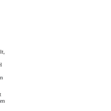
lt,
l
en
t
hen