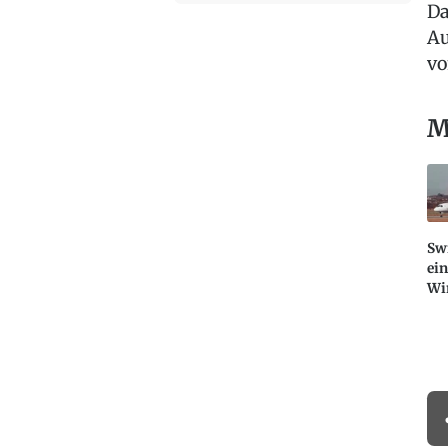
Da
Au
vo
M
Swi
ei
Wi