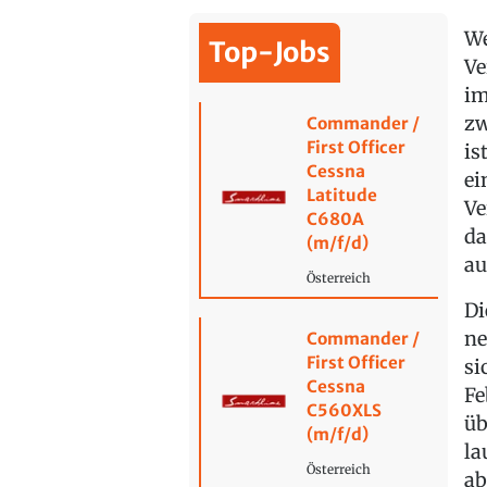
We
Top-Jobs
Ve
im
zw
Commander /
First Officer
is
Cessna
ei
Latitude
Ve
C680A
da
(m/f/d)
au
Österreich
Di
ne
Commander /
First Officer
si
Cessna
Fe
C560XLS
üb
(m/f/d)
la
Österreich
ab