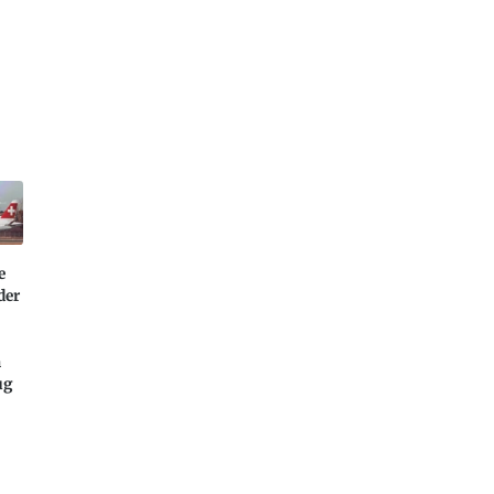
e
der
n
ug