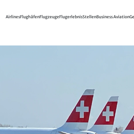
Airlines
Flughäfen
Flugzeuge
Flugerlebnis
Stellen
Business Aviation
Ge