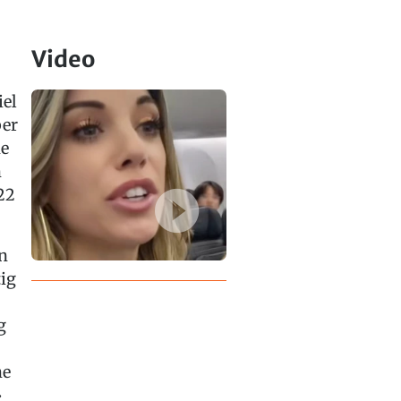
Video
iel
ber
he
h
22
en
ig
g
he
»