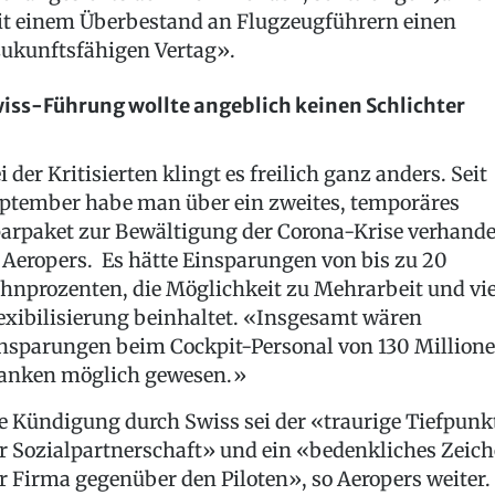
t einem Überbestand an Flugzeugführern einen
ukunftsfähigen Vertag».
iss-Führung wollte angeblich keinen Schlichter
i der Kritisierten klingt es freilich ganz anders. Seit
ptember habe man über ein zweites, temporäres
arpaket zur Bewältigung der Corona-Krise verhande
 Aeropers. Es hätte Einsparungen von bis zu 20
hnprozenten, die Möglichkeit zu Mehrarbeit und vie
exibilisierung beinhaltet. «Insgesamt wären
nsparungen beim Cockpit-Personal von 130 Million
anken möglich gewesen.»
e Kündigung durch Swiss sei der «traurige Tiefpunk
r Sozialpartnerschaft» und ein «bedenkliches Zeic
r Firma gegenüber den Piloten», so Aeropers weiter.