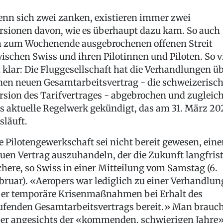
nn sich zwei zanken, existieren immer zwei
rsionen davon, wie es überhaupt dazu kam. So auch
 zum Wochenende ausgebrochenen offenen Streit
ischen Swiss und ihren Pilotinnen und Piloten. So v
t klar: Die Fluggesellschaft hat die Verhandlungen ü
nen neuen Gesamtarbeitsvertrag - die schweizerisc
rsion des Tarifvertrages - abgebrochen und zugleic
s aktuelle Regelwerk gekündigt, das am 31. März 20
släuft.
e Pilotengewerkschaft sei nicht bereit gewesen, ein
uen Vertrag auszuhandeln, der die Zukunft langfrist
chere, so Swiss in einer Mitteilung vom Samstag (6.
bruar). «Aeropers war lediglich zu einer Verhandlun
er temporäre Krisenmaßnahmen bei Erhalt des
ufenden Gesamtarbeitsvertrags bereit.» Man brauc
er angesichts der «kommenden, schwierigen Jahre