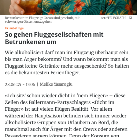
Betrunkener im Flugzeug: Crews sind geschult, mit
aeroTELEGRAPH - KI
schwierigen Gästen umzugehen.
Urlaubsflüge
So gehen Fluggesellschaften mit
Betrunkenen um
Wie alkoholisiert darf man im Flugzeug überhaupt sein,
bis man Ärger bekommt? Und wann bekommt man als
Fluggast keine Getränke mehr ausgeschenkt? So halten
es die bekanntesten Ferienflieger.
Melike Yasaroglu
28.06.25 - 13:06
«Ich sitz’ schon wieder dicht in 'nem Flieger» – diese
Zeilen des Ballermann-Partyschlagers «Dicht im
Flieger» ist auf vielen Flügen Realität. Vor allem
während der Hauptsaison befinden sich immer wieder
alkoholisierte Gruppen von Urlaubern an Bord, die
manchmal auch für Ärger mit den Crews oder anderen
Passagieren sorgen können. Denn der Konsum von