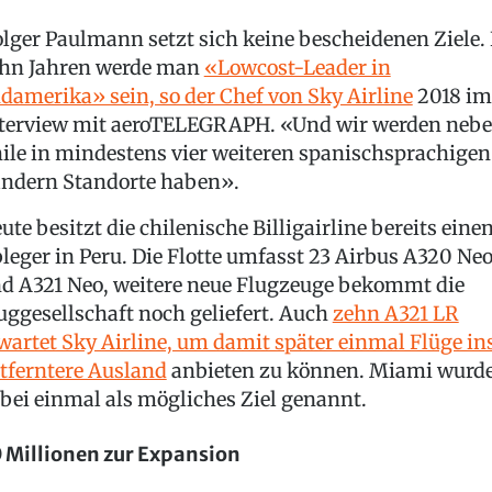
lger Paulmann setzt sich keine bescheidenen Ziele. 
hn Jahren werde man
«Lowcost-Leader in
damerika» sein, so der Chef von Sky Airline
2018 im
terview mit aeroTELEGRAPH. «Und wir werden neb
ile in mindestens vier weiteren spanischsprachigen
ndern Standorte haben».
ute besitzt die chilenische Billigairline bereits eine
leger in Peru. Die Flotte umfasst 23 Airbus A320 Ne
d A321 Neo, weitere neue Flugzeuge bekommt die
uggesellschaft noch geliefert. Auch
zehn A321 LR
wartet Sky Airline, um damit später einmal Flüge in
tferntere Ausland
anbieten zu können. Miami wurd
bei einmal als mögliches Ziel genannt.
 Millionen zur Expansion