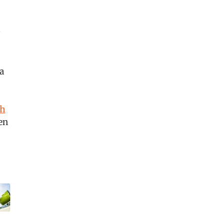
a
a
ch
ien