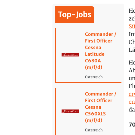
Ho
Top-Jobs
ze
Sü
In
Commander /
First Officer
Ch
Cessna
Lä
Latitude
C680A
He
(m/f/d)
Ab
un
Österreich
Fl
er
Commander /
First Officer
en
Cessna
da
C560XLS
(m/f/d)
70
Österreich