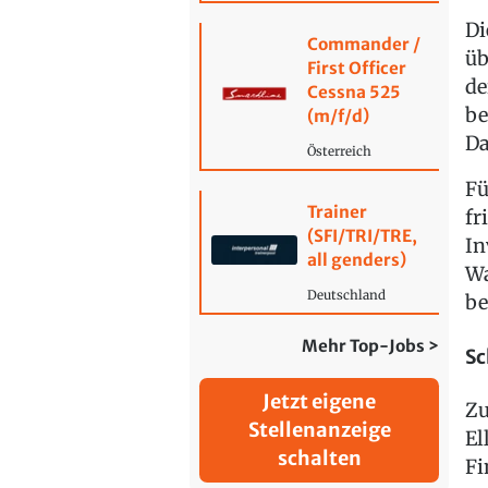
Di
Commander /
üb
First Officer
de
Cessna 525
be
(m/f/d)
Da
Österreich
Fü
Trainer
fr
(SFI/TRI/TRE,
In
all genders)
Wa
Deutschland
be
Mehr Top-Jobs >
Sc
Jetzt eigene
Zu
Stellenanzeige
El
schalten
Fi