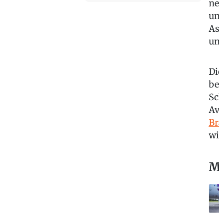
ne
un
As
un
Di
be
Sc
Av
Br
wi
M