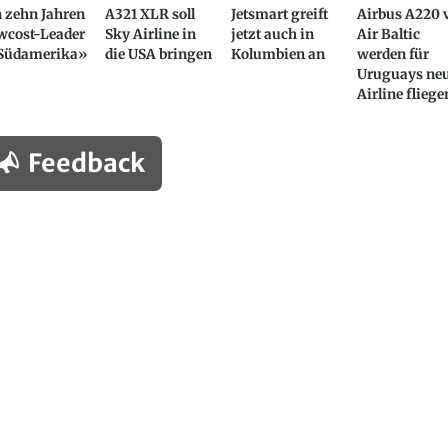
 zehn Jahren
A321 XLR soll
Jetsmart greift
Airbus A220 
wcost-Leader
Sky Airline in
jetzt auch in
Air Baltic
 Südamerika»
die USA bringen
Kolumbien an
werden für
Uruguays ne
Airline fliege
Feedback