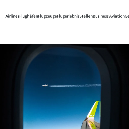
Airlines
Flughäfen
Flugzeuge
Flugerlebnis
Stellen
Business Aviation
Ge