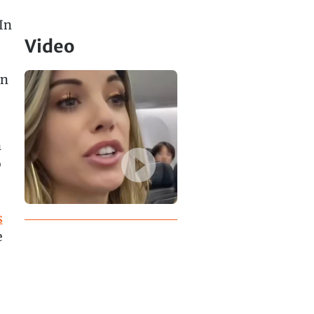
In
Video
en
n
o
s
e