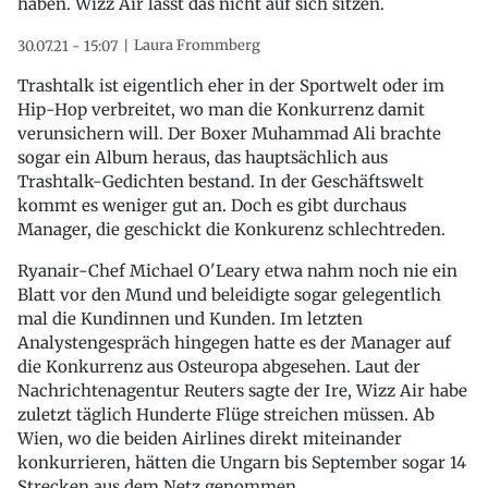
haben. Wizz Air lässt das nicht auf sich sitzen.
Laura Frommberg
30.07.21 - 15:07
Trashtalk ist eigentlich eher in der Sportwelt oder im
Hip-Hop verbreitet, wo man die Konkurrenz damit
verunsichern will. Der Boxer Muhammad Ali brachte
sogar ein Album heraus, das hauptsächlich aus
Trashtalk-Gedichten bestand. In der Geschäftswelt
kommt es weniger gut an. Doch es gibt durchaus
Manager, die geschickt die Konkurenz schlechtreden.
Ryanair-Chef Michael O'Leary etwa nahm noch nie ein
Blatt vor den Mund und beleidigte sogar gelegentlich
mal die Kundinnen und Kunden. Im letzten
Analystengespräch hingegen hatte es der Manager auf
die Konkurrenz aus Osteuropa abgesehen. Laut der
Nachrichtenagentur Reuters sagte der Ire, Wizz Air habe
zuletzt täglich Hunderte Flüge streichen müssen. Ab
Wien, wo die beiden Airlines direkt miteinander
konkurrieren, hätten die Ungarn bis September sogar 14
Strecken aus dem Netz genommen.