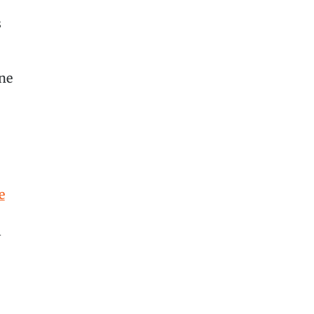
s
ne
e
l