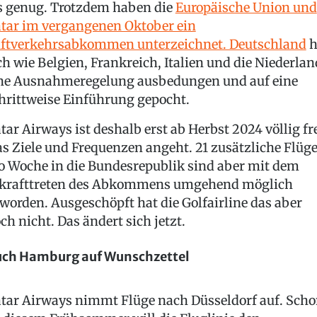
s genug. Trotzdem haben die
Europäische Union und
tar im vergangenen Oktober ein
ftverkehrsabkommen unterzeichnet. Deutschland
h
ch wie Belgien, Frankreich, Italien und die Niederlan
ne Ausnahmeregelung ausbedungen und auf eine
hrittweise Einführung gepocht.
tar Airways ist deshalb erst ab Herbst 2024 völlig fre
s Ziele und Frequenzen angeht. 21 zusätzliche Flüg
o Woche in die Bundesrepublik sind aber mit dem
krafttreten des Abkommens umgehend möglich
worden. Ausgeschöpft hat die Golfairline das aber
ch nicht. Das ändert sich jetzt.
ch Hamburg auf Wunschzettel
tar Airways nimmt Flüge nach Düsseldorf auf. Sch