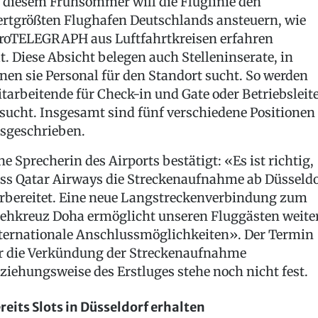
 diesem Frühsommer will die Fluglinie den
ertgrößten Flughafen Deutschlands ansteuern, wie
roTELEGRAPH aus Luftfahrtkreisen erfahren
t. Diese Absicht belegen auch Stelleninserate, in
nen sie Personal für den Standort sucht. So werden
tarbeitende für Check-in und Gate oder Betriebsleit
sucht. Insgesamt sind fünf verschiedene Positionen
sgeschrieben.
ne Sprecherin des Airports bestätigt: «Es ist richtig,
ss Qatar Airways die Streckenaufnahme ab Düsseldo
rbereitet. Eine neue Langstreckenverbindung zum
ehkreuz Doha ermöglicht unseren Fluggästen weite
ternationale Anschlussmöglichkeiten». Der Termin
r die Verkündung der Streckenaufnahme
ziehungsweise des Erstluges stehe noch nicht fest.
reits Slots in Düsseldorf erhalten