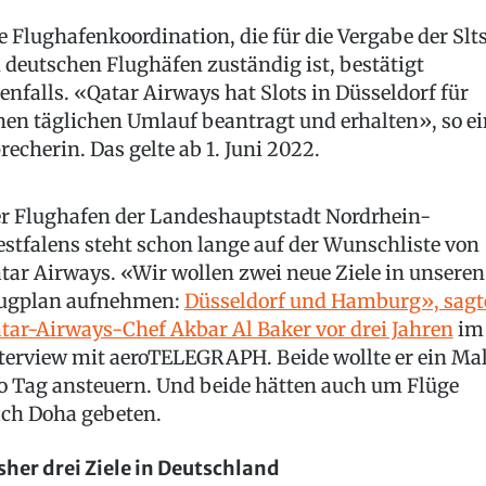
e Flughafenkoordination, die für die Vergabe der Slt
 deutschen Flughäfen zuständig ist, bestätigt
enfalls. «Qatar Airways hat Slots in Düsseldorf für
nen täglichen Umlauf beantragt und erhalten», so ei
recherin. Das gelte ab 1. Juni 2022.
r Flughafen der Landeshauptstadt Nordrhein-
stfalens steht schon lange auf der Wunschliste von
tar Airways. «Wir wollen zwei neue Ziele in unseren
ugplan aufnehmen:
Düsseldorf und Hamburg», sagt
tar-Airways-Chef Akbar Al Baker vor drei Jahren
im
terview mit aeroTELEGRAPH. Beide wollte er ein Ma
o Tag ansteuern. Und beide hätten auch um Flüge
ch Doha gebeten.
sher drei Ziele in Deutschland