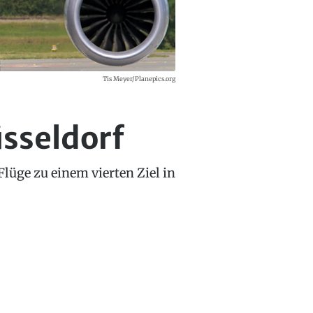
Tis Meyer/Planepics.org
sseldorf
üge zu einem vierten Ziel in