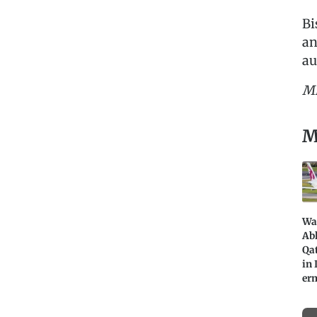
Bi
an
au
Mi
M
Wa
Ab
Qa
in
er