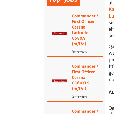
al
Ka
Lu
Commander /
First Officer
si
Cessna
ei
Latitude
sc
C680A
(m/f/d)
Qa
wa
Österreich
pr
In
Commander /
First Officer
ge
Cessna
no
C560XLS
(m/f/d)
Au
Österreich
Qa
Commander /