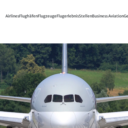
Airlines
Flughäfen
Flugzeuge
Flugerlebnis
Stellen
Business Aviation
Ge