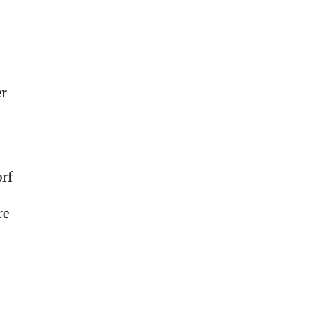
er
rf
re