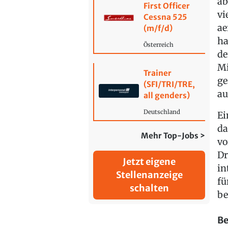
ab
First Officer
vi
Cessna 525
ae
(m/f/d)
ha
Österreich
de
Mi
Trainer
ge
(SFI/TRI/TRE,
au
all genders)
Deutschland
Ei
da
Mehr Top-Jobs >
vo
Dr
Jetzt eigene
in
Stellenanzeige
fü
schalten
be
Be