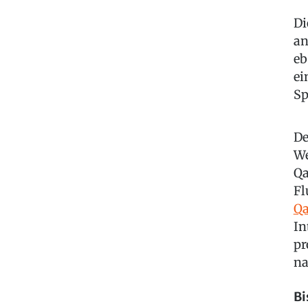
Di
an
eb
ei
Sp
De
We
Qa
Fl
Qa
In
pr
na
Bi