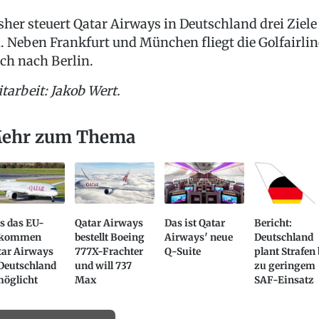
sher steuert Qatar Airways in Deutschland drei Ziele
. Neben Frankfurt und München fliegt die Golfairlin
ch nach Berlin.
tarbeit: Jakob Wert.
ehr zum Thema
s das EU-
Qatar Airways
Das ist Qatar
Bericht:
kommen
bestellt Boeing
Airways′ neue
Deutschland
tar Airways
777X-Frachter
Q-Suite
plant Strafen 
 Deutschland
und will 737
zu geringem
möglicht
Max
SAF-Einsatz