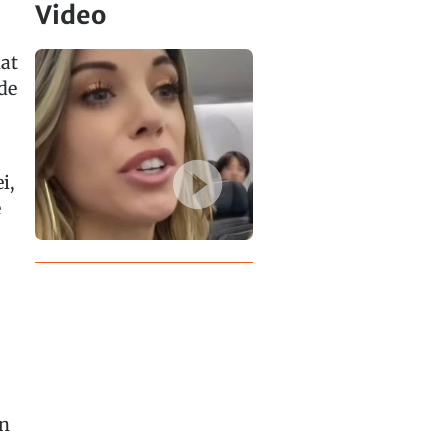
Video
at
de
i,
e
on