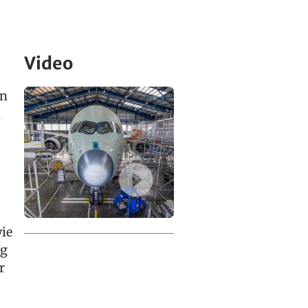
Video
in
n
wie
ng
r