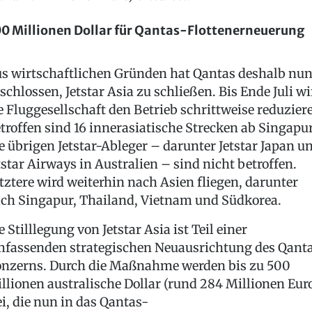
0 Millionen Dollar für Qantas-Flottenerneuerung
s wirtschaftlichen Gründen hat Qantas deshalb nu
schlossen, Jetstar Asia zu schließen. Bis Ende Juli wi
e Fluggesellschaft den Betrieb schrittweise reduzier
troffen sind 16 innerasiatische Strecken ab Singapur
e übrigen Jetstar-Ableger – darunter Jetstar Japan u
tstar Airways in Australien – sind nicht betroffen.
tztere wird weiterhin nach Asien fliegen, darunter
ch Singapur, Thailand, Vietnam und Südkorea.
e Stilllegung von Jetstar Asia ist Teil einer
fassenden strategischen Neuausrichtung des Qant
nzerns. Durch die Maßnahme werden bis zu 500
llionen australische Dollar (rund 284 Millionen Eur
ei, die nun in das Qantas-