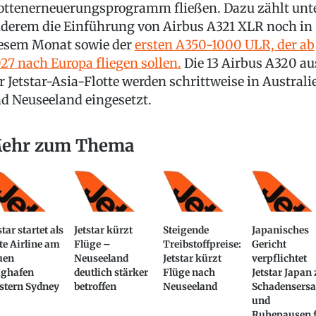
ottenerneuerungsprogramm fließen. Dazu zählt unt
derem die Einführung von Airbus A321 XLR noch in
esem Monat sowie der
ersten A350-1000 ULR, der ab
27 nach Europa fliegen sollen.
Die 13 Airbus A320 au
r Jetstar-Asia-Flotte werden schrittweise in Australi
d Neuseeland eingesetzt.
ehr zum Thema
star startet als
Jetstar kürzt
Steigende
Japanisches
te Airline am
Flüge –
Treibstoffpreise:
Gericht
uen
Neuseeland
Jetstar kürzt
verpflichtet
ughafen
deutlich stärker
Flüge nach
Jetstar Japan
stern Sydney
betroffen
Neuseeland
Schadensersa
und
Ruhepausen 