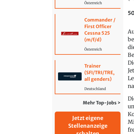
Österreich
50
Commander /
First Officer
Au
Cessna 525
be
(m/f/d)
di
Österreich
Be
Di
Trainer
Je
(SFI/TRI/TRE,
Le
all genders)
na
Deutschland
Di
Mehr Top-Jobs >
um
Ko
Jetzt eigene
Mi
Stellenanzeige
fr
schalten