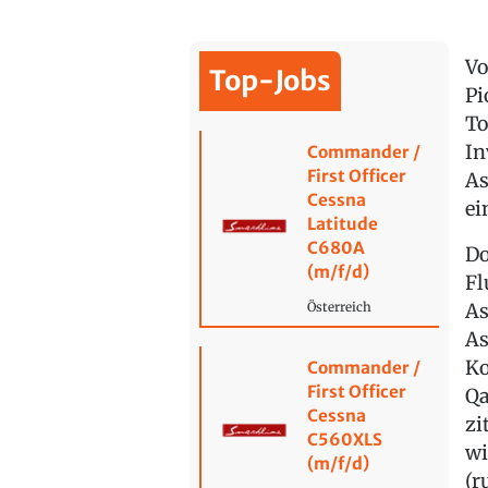
Vo
Top-Jobs
Pi
To
In
Commander /
First Officer
As
Cessna
ei
Latitude
C680A
Do
(m/f/d)
Fl
As
Österreich
As
Ko
Commander /
First Officer
Qa
Cessna
zi
C560XLS
wi
(m/f/d)
(r