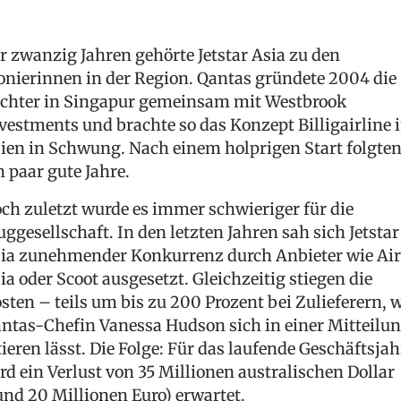
r zwanzig Jahren gehörte Jetstar Asia zu den
onierinnen in der Region. Qantas gründete 2004 die
chter in Singapur gemeinsam mit Westbrook
vestments und brachte so das Konzept Billigairline 
ien in Schwung. Nach einem holprigen Start folgte
n paar gute Jahre.
ch zuletzt wurde es immer schwieriger für die
uggesellschaft. In den letzten Jahren sah sich Jetstar
ia zunehmender Konkurrenz durch Anbieter wie Air
ia oder Scoot ausgesetzt. Gleichzeitig stiegen die
sten – teils um bis zu 200 Prozent bei Zulieferern, 
ntas-Chefin Vanessa Hudson sich in einer Mitteilu
tieren lässt. Die Folge: Für das laufende Geschäftsjah
rd ein Verlust von 35 Millionen australischen Dollar
und 20 Millionen Euro) erwartet.