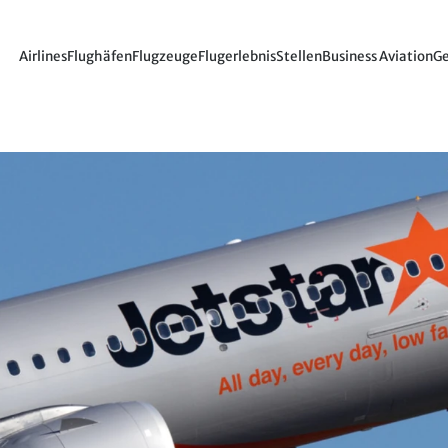
Airlines
Flughäfen
Flugzeuge
Flugerlebnis
Stellen
Business Aviation
Ge