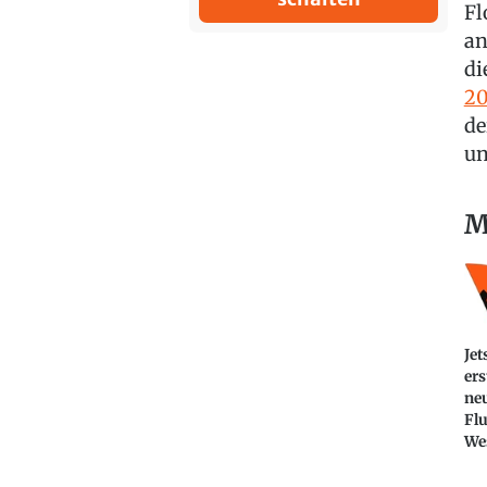
Fl
an
di
20
de
un
M
Jet
ers
ne
Fl
We