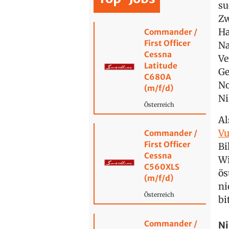
su
Zw
Ha
Commander /
First Officer
Na
Cessna
Ve
Latitude
Ge
C680A
No
(m/f/d)
Ni
Österreich
A
Vu
Commander /
First Officer
Bi
Cessna
Wi
C560XLS
ös
(m/f/d)
ni
Österreich
bi
Commander /
Ni