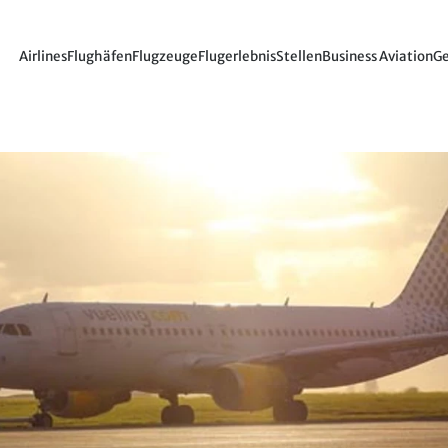
Airlines
Flughäfen
Flugzeuge
Flugerlebnis
Stellen
Business Aviation
Ge