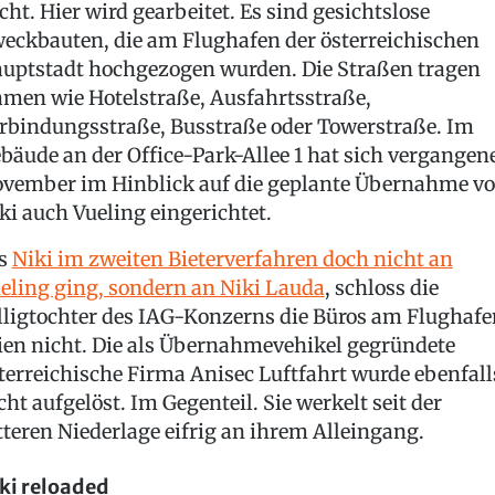
cht. Hier wird gearbeitet. Es sind gesichtslose
eckbauten, die am Flughafen der österreichischen
uptstadt hochgezogen wurden. Die Straßen tragen
men wie Hotelstraße, Ausfahrtsstraße,
rbindungsstraße, Busstraße oder Towerstraße. Im
bäude an der Office-Park-Allee 1 hat sich vergangen
vember im Hinblick auf die geplante Übernahme v
ki auch Vueling eingerichtet.
ls
Niki im zweiten Bieterverfahren doch nicht an
eling ging, sondern an Niki Lauda
, schloss die
lligtochter des IAG-Konzerns die Büros am Flughafe
en nicht. Die als Übernahmevehikel gegründete
terreichische Firma Anisec Luftfahrt wurde ebenfall
cht aufgelöst. Im Gegenteil. Sie werkelt seit der
tteren Niederlage eifrig an ihrem Alleingang.
ki reloaded