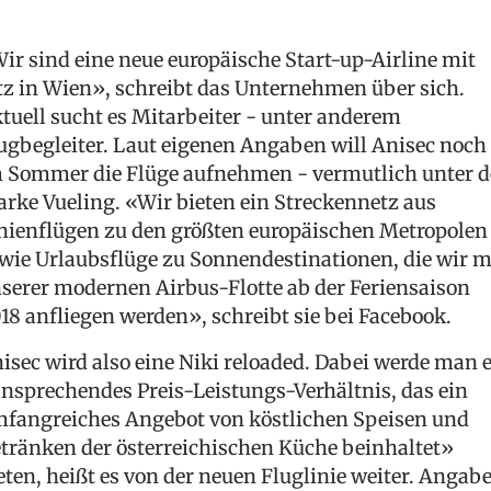
ir sind eine neue europäische Start-up-Airline mit
tz in Wien», schreibt das Unternehmen über sich.
tuell sucht es Mitarbeiter - unter anderem
ugbegleiter. Laut eigenen Angaben will Anisec noch
 Sommer die Flüge aufnehmen - vermutlich unter d
rke Vueling. «Wir bieten ein Streckennetz aus
nienflügen zu den größten europäischen Metropolen
wie Urlaubsflüge zu Sonnendestinationen, die wir m
serer modernen Airbus-Flotte ab der Feriensaison
18 anfliegen werden», schreibt sie bei Facebook.
isec wird also eine Niki reloaded. Dabei werde man 
nsprechendes Preis-Leistungs-Verhältnis, das ein
fangreiches Angebot von köstlichen Speisen und
tränken der österreichischen Küche beinhaltet»
eten, heißt es von der neuen Fluglinie weiter. Angab