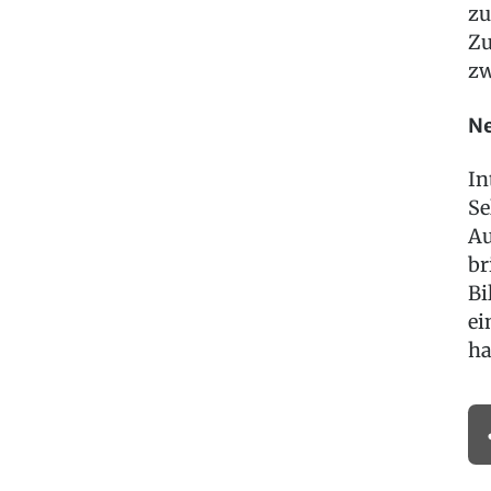
zu
Zu
zw
Ne
In
Se
Au
br
Bi
ei
ha