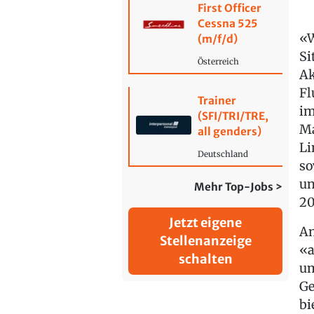
First Officer
Cessna 525
«W
(m/f/d)
Si
Österreich
Ak
Fl
Trainer
im
(SFI/TRI/TRE,
Ma
all genders)
Li
Deutschland
so
un
Mehr Top-Jobs >
20
Jetzt eigene
An
Stellenanzeige
«a
schalten
um
Ge
bi