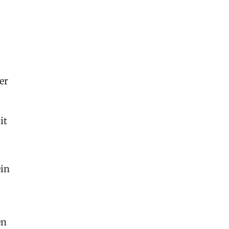
er
it
ein
en