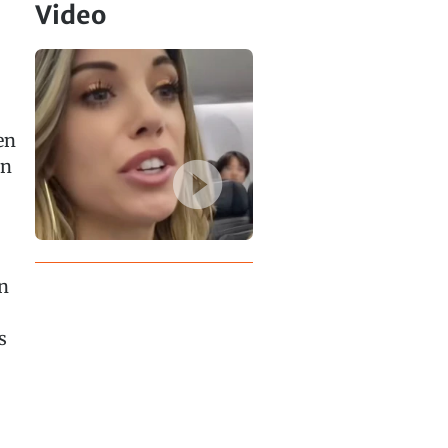
Video
en
on
n
s