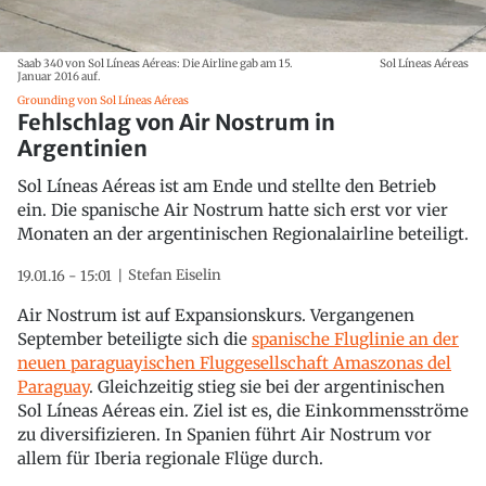
Saab 340 von Sol Líneas Aéreas: Die Airline gab am 15.
Sol Líneas Aéreas
Januar 2016 auf.
Grounding von Sol Líneas Aéreas
Fehlschlag von Air Nostrum in
Argentinien
Sol Líneas Aéreas ist am Ende und stellte den Betrieb
ein. Die spanische Air Nostrum hatte sich erst vor vier
Monaten an der argentinischen Regionalairline beteiligt.
Stefan Eiselin
19.01.16 - 15:01
Air Nostrum ist auf Expansionskurs. Vergangenen
September beteiligte sich die
spanische Fluglinie an der
neuen paraguayischen Fluggesellschaft Amaszonas del
Paraguay
. Gleichzeitig stieg sie bei der argentinischen
Sol Líneas Aéreas ein. Ziel ist es, die Einkommensströme
zu diversifizieren. In Spanien führt Air Nostrum vor
allem für Iberia regionale Flüge durch.