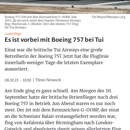
Boeing 757-200 mit dem Kennzeichen G-OOBB, hier
Tis Meyer/Planepics.org
2013, als sie noch unter dem Namen Thomson Airways
flog: Machte am 3. Oktober 2021 den letzten 757-Flug
für Tui Airways.
Letzte Flüge
Es ist vorbei mit Boeing 757 bei Tui
Einst war die britische Tui Airways eine große
Betreiberin der Boeing 757. Jetzt hat die Fluglinie
innerhalb weniger Tage die letzten Exemplare
aussortiert.
Timo Nowack
08.10.21 - 18:10
Am Ende ging es ganz schnell. Am Morgen des 30.
September hatte der britische Ferienflieger noch drei
Boeing 757 in Betrieb. Am Abend waren es nur noch
zwei. Der Jet mit dem Kennzeichen G-OOBP, der einst
an die Schweizer Balair erstausgeliefert worden war,
flog von Kefalonia über Birmingham nach London-
Gatwick und absolvierte damit seinen allerletzten Flug