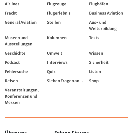
Airlines
Flugzeuge
Flughäfen
Fracht
Flugerlebnis
Business Aviation
General Aviation
Stellen
Aus- und
Weiterbildung
Museen und
Kolumnen
Tests
Ausstellungen
Geschichte
Umwelt
Wissen
Podcast
Interviews
Sicherheit
Fehlersuche
Quiz
Listen
Reisen
Sieben Fragen an...
Shop
Veranstaltungen,
Konferenzen und
Messen