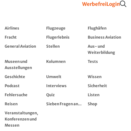
Werbefrei
Login
Airlines
Flugzeuge
Flughäfen
Fracht
Flugerlebnis
Business Aviation
General Aviation
Stellen
Aus- und
Weiterbildung
Museen und
Kolumnen
Tests
Ausstellungen
Geschichte
Umwelt
Wissen
Podcast
Interviews
Sicherheit
Fehlersuche
Quiz
Listen
Reisen
Sieben Fragen an...
Shop
Veranstaltungen,
Konferenzen und
Messen