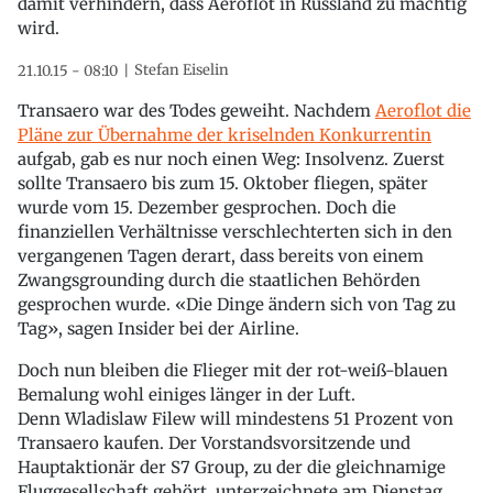
damit verhindern, dass Aeroflot in Russland zu mächtig
wird.
Stefan Eiselin
21.10.15 - 08:10
Transaero war des Todes geweiht. Nachdem
Aeroflot die
Pläne zur Übernahme der kriselnden Konkurrentin
aufgab, gab es nur noch einen Weg: Insolvenz. Zuerst
sollte Transaero bis zum 15. Oktober fliegen, später
wurde vom 15. Dezember gesprochen. Doch die
finanziellen Verhältnisse verschlechterten sich in den
vergangenen Tagen derart, dass bereits von einem
Zwangsgrounding durch die staatlichen Behörden
gesprochen wurde. «Die Dinge ändern sich von Tag zu
Tag», sagen Insider bei der Airline.
Doch nun bleiben die Flieger mit der rot-weiß-blauen
Bemalung wohl einiges länger in der Luft.
Denn Wladislaw Filew will mindestens 51 Prozent von
Transaero kaufen. Der Vorstandsvorsitzende und
Hauptaktionär der S7 Group, zu der die gleichnamige
Fluggesellschaft gehört, unterzeichnete am Dienstag