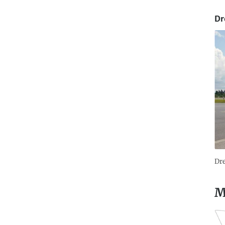
Dr
Dre
M