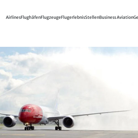
Airlines
Flughäfen
Flugzeuge
Flugerlebnis
Stellen
Business Aviation
Ge