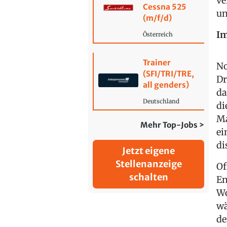
ve
Cessna 525
un
(m/f/d)
Im
Österreich
Trainer
No
(SFI/TRI/TRE,
Dr
all genders)
da
Deutschland
di
Ma
Mehr Top-Jobs >
ei
di
Jetzt eigene
Stellenanzeige
Of
schalten
En
Wo
wä
de