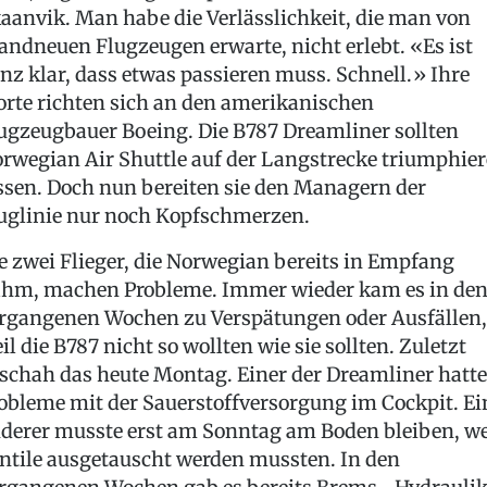
aanvik. Man habe die Verlässlichkeit, die man von
andneuen Flugzeugen erwarte, nicht erlebt. «Es ist
nz klar, dass etwas passieren muss. Schnell.» Ihre
rte richten sich an den amerikanischen
ugzeugbauer Boeing. Die B787 Dreamliner sollten
rwegian Air Shuttle auf der Langstrecke triumphie
ssen. Doch nun bereiten sie den Managern der
uglinie nur noch Kopfschmerzen.
e zwei Flieger, die Norwegian bereits in Empfang
hm, machen Probleme. Immer wieder kam es in de
rgangenen Wochen zu Verspätungen oder Ausfällen,
il die B787 nicht so wollten wie sie sollten. Zuletzt
schah das heute Montag. Einer der Dreamliner hatte
obleme mit der Sauerstoffversorgung im Cockpit. Ei
derer musste erst am Sonntag am Boden bleiben, we
ntile ausgetauscht werden mussten. In den