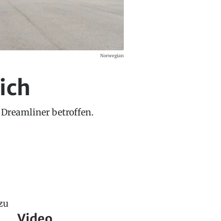
Norwegian
ich
 Dreamliner betroffen.
zu
Video