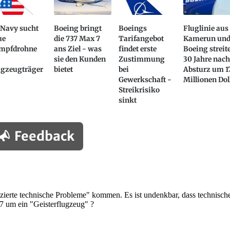
 Navy sucht
Boeing bringt
Boeings
Fluglinie aus
ue
die 737 Max 7
Tarifangebot
Kamerun un
mpfdrohne
ans Ziel - was
findet erste
Boeing streit
sie den Kunden
Zustimmung
30 Jahre nac
ugzeugträger
bietet
bei
Absturz um 1
Gewerkschaft -
Millionen Dol
Streikrisiko
sinkt
Feedback