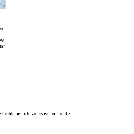
d
en
h
79
lar