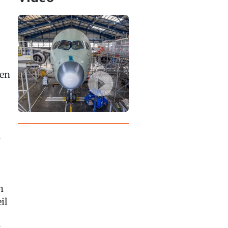
ren
n
n
il