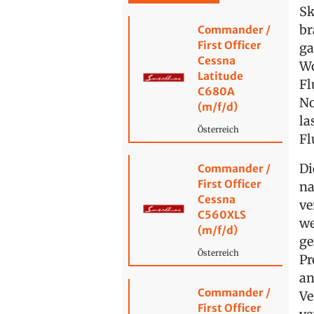
Sk
br
Commander /
First Officer
ga
Cessna
Wo
Latitude
Fl
C680A
No
(m/f/d)
la
Österreich
Fl
Di
Commander /
First Officer
na
Cessna
ve
C560XLS
we
(m/f/d)
ge
Österreich
Pr
an
Commander /
Ve
First Officer