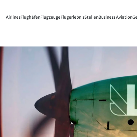
Airlines
Flughäfen
Flugzeuge
Flugerlebnis
Stellen
Business Aviation
Ge