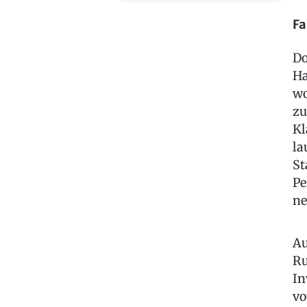
Fa
Do
Ha
wo
zu
Kl
la
St
Pe
n
Au
Ru
In
vo