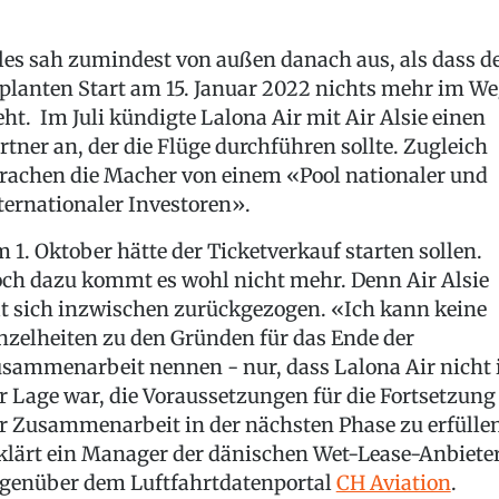
les sah zumindest von außen danach aus, als dass 
planten Start am 15. Januar 2022 nichts mehr im W
eht. Im Juli kündigte Lalona Air mit Air Alsie einen
rtner an, der die Flüge durchführen sollte. Zugleich
rachen die Macher von einem «Pool nationaler und
ternationaler Investoren».
 1. Oktober hätte der Ticketverkauf starten sollen.
ch dazu kommt es wohl nicht mehr. Denn Air Alsie
t sich inzwischen zurückgezogen. «Ich kann keine
nzelheiten zu den Gründen für das Ende der
sammenarbeit nennen - nur, dass Lalona Air nicht 
r Lage war, die Voraussetzungen für die Fortsetzung
r Zusammenarbeit in der nächsten Phase zu erfülle
klärt ein Manager der dänischen Wet-Lease-Anbiete
genüber dem Luftfahrtdatenportal
CH Aviation
.