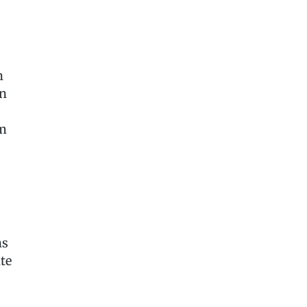
n
on
em
ns
te