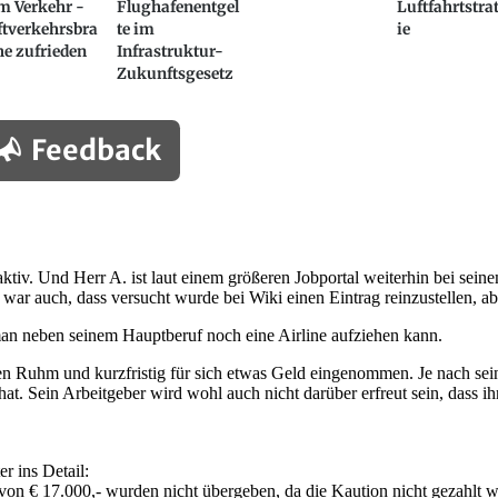
m Verkehr -
Flughafenentgel
Luftfahrtstra
ftverkehrsbra
te im
ie
e zufrieden
Infrastruktur-
Zukunftsgesetz
Feedback