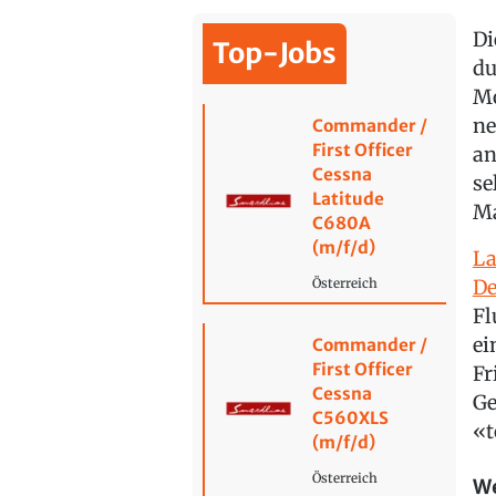
Di
Top-Jobs
du
Mo
ne
Commander /
First Officer
an
Cessna
se
Latitude
Ma
C680A
(m/f/d)
La
De
Österreich
Fl
ei
Commander /
First Officer
Fr
Cessna
Ge
C560XLS
«t
(m/f/d)
Österreich
We