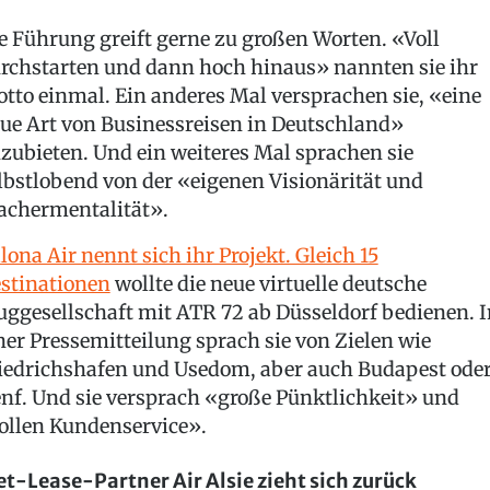
e Führung greift gerne zu großen Worten. «Voll
rchstarten und dann hoch hinaus» nannten sie ihr
tto einmal. Ein anderes Mal versprachen sie, «eine
ue Art von Businessreisen in Deutschland»
zubieten. Und ein weiteres Mal sprachen sie
lbstlobend von der «eigenen Visionärität und
chermentalität».
lona Air nennt sich ihr Projekt. Gleich 15
stinationen
wollte die neue virtuelle deutsche
uggesellschaft mit ATR 72 ab Düsseldorf bedienen. I
ner Pressemitteilung sprach sie von Zielen wie
iedrichshafen und Usedom, aber auch Budapest ode
nf. Und sie versprach «große Pünktlichkeit» und
ollen Kundenservice».
t-Lease-Partner Air Alsie zieht sich zurück