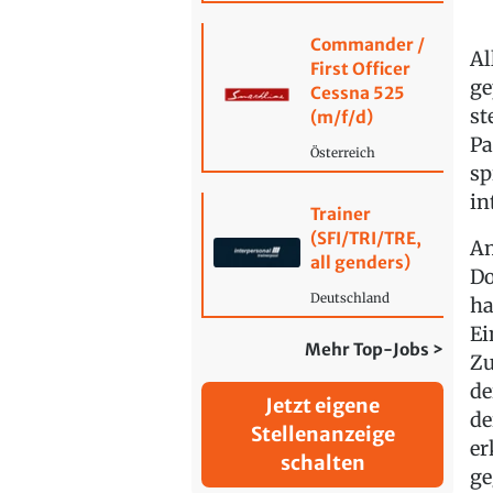
Commander /
Al
First Officer
ge
Cessna 525
st
(m/f/d)
Pa
Österreich
sp
in
Trainer
(SFI/TRI/TRE,
Am
all genders)
Do
Deutschland
ha
Ei
Mehr Top-Jobs >
Zu
de
Jetzt eigene
de
Stellenanzeige
er
schalten
ge