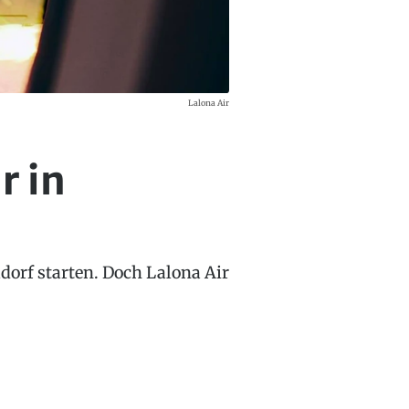
Lalona Air
r in
ldorf starten. Doch Lalona Air