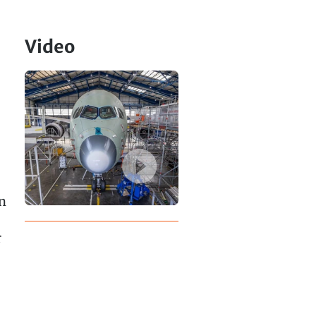
Video
n
r