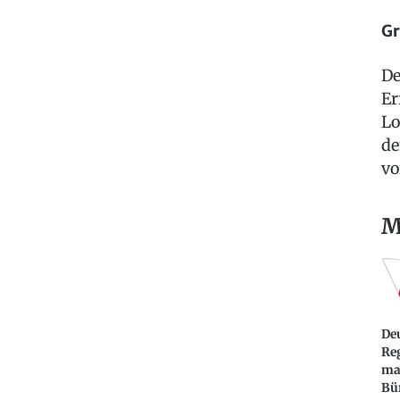
Gr
De
Er
Lo
de
vo
M
De
Re
ma
Bü