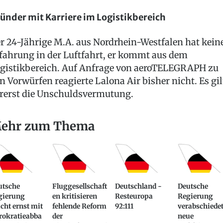
ünder mit Karriere im Logistikbereich
r 24-Jährige M.A. aus Nordrhein-Westfalen hat kein
fahrung in der Luftfahrt, er kommt aus dem
gistikbereich. Auf Anfrage von aeroTELEGRAPH zu
n Vorwürfen reagierte Lalona Air bisher nicht. Es gil
rerst die Unschuldsvermutung.
ehr zum Thema
utsche
Fluggesellschaft
Deutschland -
Deutsche
gierung
en kritisieren
Resteuropa
Regierung
cht ernst mit
fehlende Reform
92:111
verabschiede
rokratieabba
der
neue