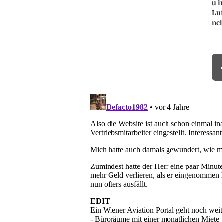
u i
Lu
nch