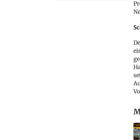
Pr
Ne
Sc
De
ei
ge
Ha
se
Au
Vo
M