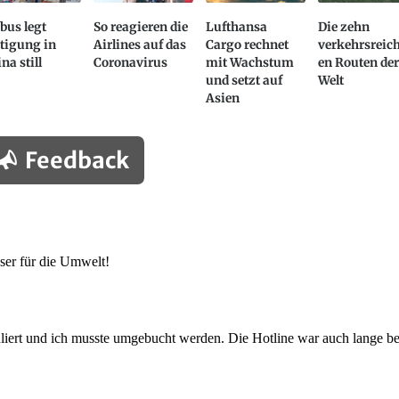
bus legt
So reagieren die
Lufthansa
Die zehn
tigung in
Airlines auf das
Cargo rechnet
verkehrsreic
na still
Coronavirus
mit Wachstum
en Routen de
und setzt auf
Welt
Asien
Feedback