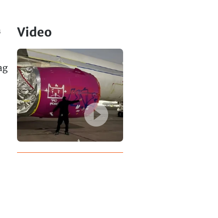
n
Video
ag