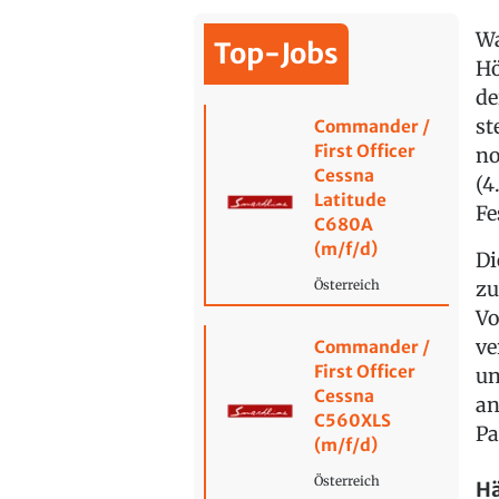
Wa
Top-Jobs
Hö
de
st
Commander /
First Officer
no
Cessna
(4
Latitude
Fe
C680A
(m/f/d)
Di
zu
Österreich
Vo
ve
Commander /
First Officer
un
Cessna
an
C560XLS
Pa
(m/f/d)
Österreich
Hä