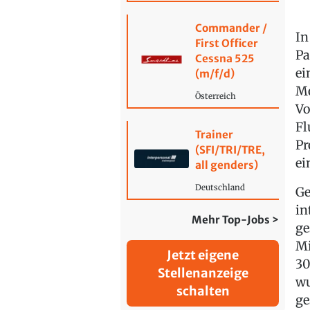
Commander /
In
First Officer
Pa
Cessna 525
ei
(m/f/d)
Mo
Österreich
Vo
Fl
Trainer
Pr
(SFI/TRI/TRE,
ei
all genders)
Deutschland
Ge
in
Mehr Top-Jobs >
ge
Mi
Jetzt eigene
30
Stellenanzeige
wu
schalten
ge