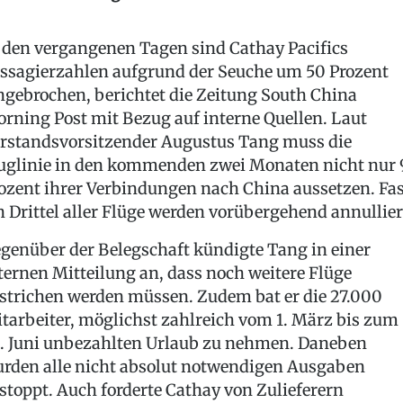
 den vergangenen Tagen sind Cathay Pacifics
ssagierzahlen aufgrund der Seuche um 50 Prozent
ngebrochen, berichtet die Zeitung South China
rning Post mit Bezug auf interne Quellen. Laut
rstandsvorsitzender Augustus Tang muss die
uglinie in den kommenden zwei Monaten nicht nur 
ozent ihrer Verbindungen nach China aussetzen. Fas
n Drittel aller Flüge werden vorübergehend annullier
genüber der Belegschaft kündigte Tang in einer
ternen Mitteilung an, dass noch weitere Flüge
strichen werden müssen. Zudem bat er die 27.000
tarbeiter, möglichst zahlreich vom 1. März bis zum
. Juni unbezahlten Urlaub zu nehmen. Daneben
rden alle nicht absolut notwendigen Ausgaben
stoppt. Auch forderte Cathay von Zulieferern