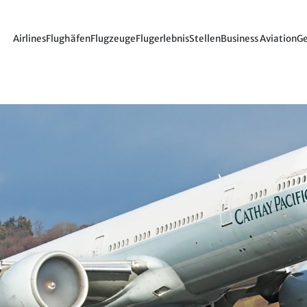
Airlines
Flughäfen
Flugzeuge
Flugerlebnis
Stellen
Business Aviation
Ge