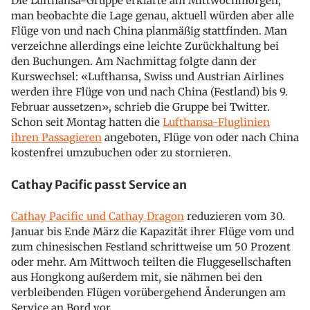
Die Lufthansa-Gruppe erklärte am Mittwochmorgen,
man beobachte die Lage genau, aktuell würden aber alle
Flüge von und nach China planmäßig stattfinden. Man
verzeichne allerdings eine leichte Zurückhaltung bei
den Buchungen. Am Nachmittag folgte dann der
Kurswechsel: «Lufthansa, Swiss und Austrian Airlines
werden ihre Flüge von und nach China (Festland) bis 9.
Februar aussetzen», schrieb die Gruppe bei Twitter.
Schon seit Montag hatten die
Lufthansa-Fluglinien
ihren Passagieren
angeboten, Flüge von oder nach China
kostenfrei umzubuchen oder zu stornieren.
Cathay Pacific passt Service an
Cathay Pacific und Cathay Dragon
reduzieren vom 30.
Januar bis Ende März die Kapazität ihrer Flüge vom und
zum chinesischen Festland schrittweise um 50 Prozent
oder mehr. Am Mittwoch teilten die Fluggesellschaften
aus Hongkong außerdem mit, sie nähmen bei den
verbleibenden Flügen vorübergehend Änderungen am
Service an Bord vor.