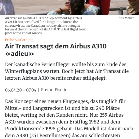
Air Transat Airbus A310: The replacement by Airbus
Tis Meyer
A321 LR has been fixed for a long time. Due to the
corona virus, the Canadian holiday airline brought
forward the retirement of its A310. The last flight took
place at the end of March.
Frühe Ausflottung
Air Transat sagt dem Airbus A310
«adieu»
Der kanadische Ferienflieger wollte bis zum Ende des
Winterflugplans warten. Doch jetzt hat Air Transat die
letzten Airbus A310 bereits früher stillgelegt.
Stefan Eiselin
06.04.20 - 07:04
Das Konzept eines neuen Flugzeuges, das tauglich für
Mittel- und Langstrecken ist und bis zu 240 Plätze
bietet, verfing bei den Kunden nicht. Nur 255 Airbus
A310 wurden zwischen dem Erstflug 1982 und dem
Produktionsende 1998 gebaut. Das Modell ist damit nach
dem A380 (251 Bestellungen) das am schlechtesten