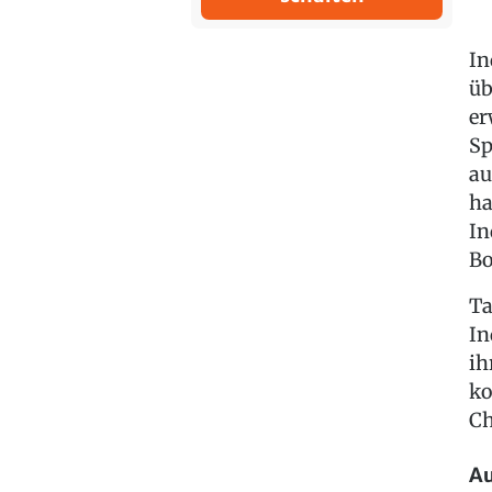
In
üb
er
Sp
au
ha
In
Bo
Ta
In
ih
ko
Ch
Au