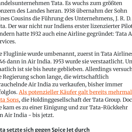
ndelsunternehmen Tata. Es wuchs zum größten
nzern des Landes heran. 1938 übernahm der Sohn
ines Cousins die Führung des Unternehmens, J. R. D.
ta. Der war nicht nur Indiens erster lizenzierter Pilot
ndern hatte 1932 auch eine Airline gegründet: Tata A
rvices.
e Fluglinie wurde umbenannt, zuerst in Tata Airline
46 dann in Air India. 1953 wurde sie verstaatlicht. U
aatlich ist sie bis heute geblieben. Allerdings versuc
e Regierung schon lange, die wirtschaftlich
rauchelnde Air India zu verkaufen, bisher immer
folglos.
Als potenzieller Käufer galt bereits mehrmal
ta Sons
, die Holdinggesellschaft der Tata Group. Do
e kam es zu einer Einigung und zur Tata-Rückkehr
n Air India - bis jetzt.
ta setzte sich gegen Spice Jet durch