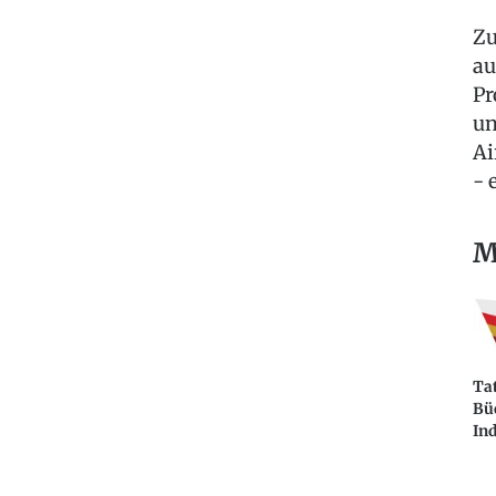
Zu
au
Pr
un
Ai
- 
M
Tat
Bü
Ind