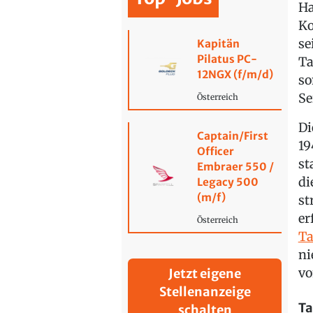
Ha
Ko
se
Kapitän
Pilatus PC-
Ta
12NGX (f/m/d)
so
Se
Österreich
Di
Captain/First
19
Officer
st
Embraer 550 /
di
Legacy 500
(m/f)
st
er
Österreich
Ta
ni
vo
Jetzt eigene
Stellenanzeige
Ta
schalten