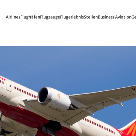
Airlines
Flughäfen
Flugzeuge
Flugerlebnis
Stellen
Business Aviation
Ge