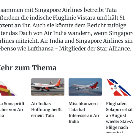
sammen mit Singapore Airlines betreibt Tata
ßerdem die indische Fluglinie Vistara und hält 51
ozent an ihr. Auch sie könnte dem Bericht zufolge
ter das Dach von Air India wandern, wenn Singapor
rlines mitzieht. Air India und Singapore Airlines si
ebenso wie Lufthansa - Mitglieder der Star Alliance.
ehr zum Thema
a Sons prüft
Air Indias
Mischkonzern
Flughafen
cher von Air
Hoffnung heißt
Tata hat
Solapur erhäl
ia
erneut Tata
Interesse an Air
ab August
India
wieder Star-A
Flüge nach