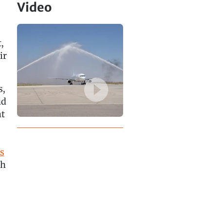
Video
,
ir
s,
nd
ht
s
ch