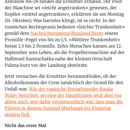
Antonow An-28 fanden die Ermittler Ethanol. Der Pilot
der Maschine sei «leicht angetrunken» gewesen, der
Kopilot «mittel angetrunken», erklärten sie am Montag
(14. Oktober). Was harmlos klingt, ist es nicht. In der
russischen Rechtspraxis bedeutet «leichte Trunkenheit»
gemäß dem
Nachrichtenportal Russland Heute
einem
Promille-Pegel von bis zu 1,5. «Mittlere Trunkenheit»
heisst 1,5 bis 2 Promille. Zehn Menschen kamen am 12.
September ums Leben, als die Propellermaschine auf der
Halbinsel Kamtschatka nahe der kleinen Ortschaft
Palana kurz vor der Landung abstürzte.
Jetzt versuchen die Ermittler herauszufinden, ob der
Alkoholkonsum der Crew tatsächlich der Grund für den
Unfall war.
Wie der russische Fernsehsender Russia
Today berichtet, sei eine der Hauptfragen jetzt aber vor
allem auch, wer dafür verantwortlich war, dass man die
Piloten in diesem Zustand überhaupt ins Flugzeug
steigen ließ.
Nicht das erste Mal