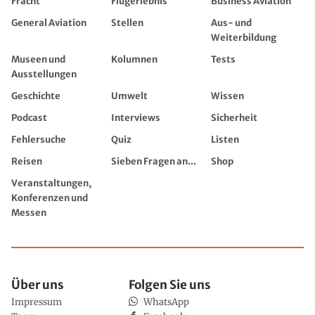
Fracht
Flugerlebnis
Business Aviation
General Aviation
Stellen
Aus- und
Weiterbildung
Museen und
Kolumnen
Tests
Ausstellungen
Geschichte
Umwelt
Wissen
Podcast
Interviews
Sicherheit
Fehlersuche
Quiz
Listen
Reisen
Sieben Fragen an...
Shop
Veranstaltungen,
Konferenzen und
Messen
Über uns
Folgen Sie uns
Impressum
WhatsApp