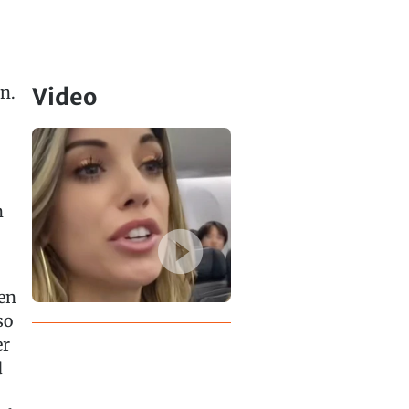
n.
Video
n
en
so
er
d