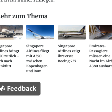
ehr zum Thema
ngapore
Singapore
Singapore
Emirates-
lines bringt
Airlines fliegt
Airlines zeigt
Passagiere
80 zurück -
mit A350
ihre erste
müssen eine
ch nach
zwischen
Boeing 737
Nacht im Air
ankfurt
Kopenhagen
A380 aushar
und Rom
Feedback