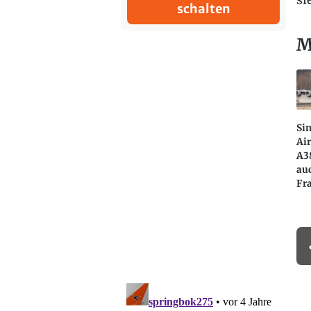
schalten
M
Si
Air
A3
au
Fr