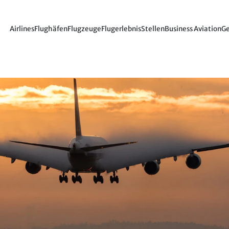
Airlines
Flughäfen
Flugzeuge
Flugerlebnis
Stellen
Business Aviation
Ge