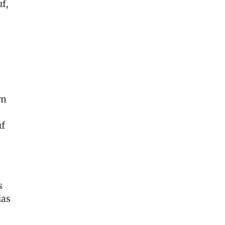
f,
em
uf
s
das