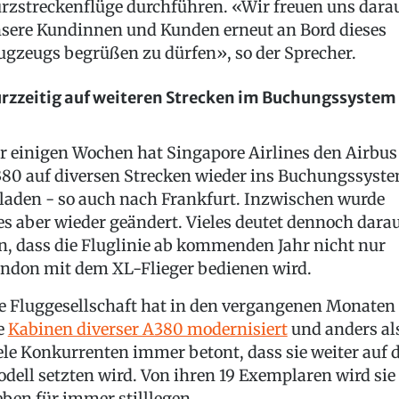
rzstreckenflüge durchführen. «Wir freuen uns darau
sere Kundinnen und Kunden erneut an Bord dieses
ugzeugs begrüßen zu dürfen», so der Sprecher.
rzzeitig auf weiteren Strecken im Buchungssystem
r einigen Wochen hat Singapore Airlines den Airbus
80 auf diversen Strecken wieder ins Buchungssyst
laden - so auch nach Frankfurt. Inzwischen wurde
es aber wieder geändert. Vieles deutet dennoch dara
n, dass die Fluglinie ab kommenden Jahr nicht nur
ndon mit dem XL-Flieger bedienen wird.
e Fluggesellschaft hat in den vergangenen Monaten
e
Kabinen diverser A380 modernisiert
und anders al
ele Konkurrenten immer betont, dass sie weiter auf 
dell setzten wird. Von ihren 19 Exemplaren wird sie
eben für immer stilllegen.