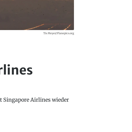
Tis Meyer/Planepics.org
rlines
t Singapore Airlines wieder