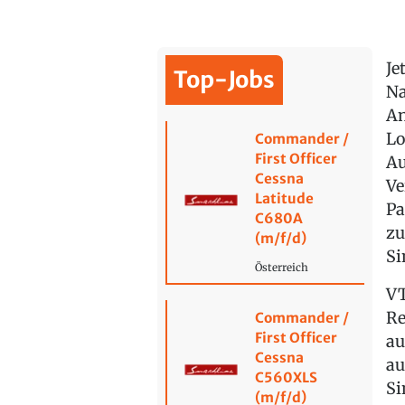
Je
Top-Jobs
Na
An
Lo
Commander /
First Officer
Au
Cessna
Ve
Latitude
Pa
C680A
zu
(m/f/d)
Si
Österreich
VT
Re
Commander /
First Officer
au
Cessna
au
C560XLS
Si
(m/f/d)