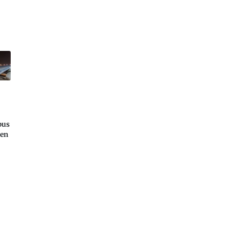
bus
ren