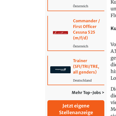
Ku
Österreich
un
Fl
Commander /
First Officer
Ku
Cessna 525
(m/f/d)
Vo
Österreich
A3
ge
Trainer
di
(SFI/TRI/TRE,
hi
all genders)
Lo
Deutschland
Di
Mehr Top-Jobs >
di
vi
Jetzt eigene
Mo
Stellenanzeige
si