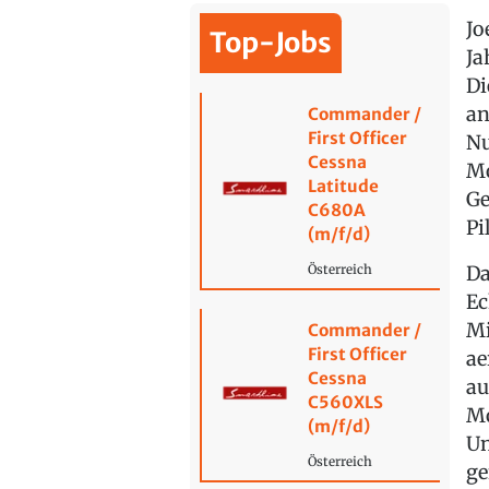
Jo
Top-Jobs
Ja
Di
an
Commander /
First Officer
Nu
Cessna
Mo
Latitude
Ge
C680A
Pi
(m/f/d)
Da
Österreich
Ec
Mi
Commander /
First Officer
ae
Cessna
au
C560XLS
Mo
(m/f/d)
Un
Österreich
ge