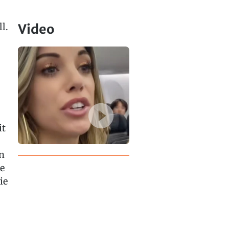
l.
Video
it
n
e
ie