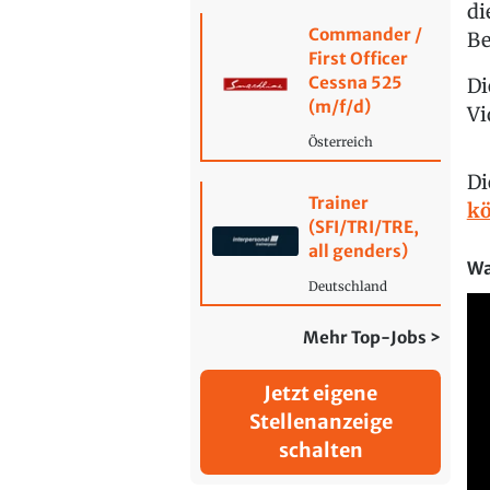
di
Commander /
Be
First Officer
Cessna 525
Di
(m/f/d)
Vi
Österreich
Di
Trainer
kö
(SFI/TRI/TRE,
all genders)
Wa
Deutschland
Mehr Top-Jobs >
Jetzt eigene
Stellenanzeige
schalten