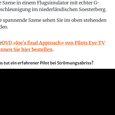
e Szene in einem Flugsimulator mit echter G-
schleunigung im niederländischen Soesterberg.
e spannende Szene sehen Sie im oben stehenden
deo.
e
DVD «Joe's final Approach» von Pilots Eye TV
nnen Sie hier bestellen
.
s tut ein erfahrener Pilot bei Strömungsabriss?