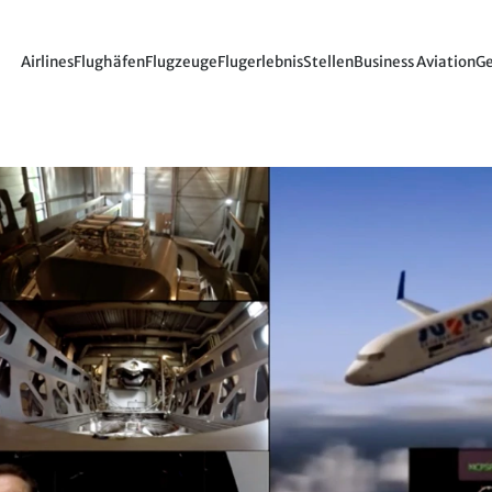
Airlines
Flughäfen
Flugzeuge
Flugerlebnis
Stellen
Business Aviation
Ge