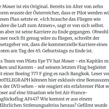
e Moser ist ein Original. Bereits im Alter von zehn
hren wusste der Österreicher, dass er Pilot werden wil
esen Plan setzte er. «Ich brauche das Fliegen wie
dere die Luft zum Atmen», sagt er von sich selbst.
n aber ist seine Karriere zu Ende gegangen. Obwohl
ser noch fit genug wäre zu fliegen, schreibt der
setzgeber vor, dass die kommerzielle Karriere eines
loten am Tag des 65. Geburtstags zu Ende ist.
s Team von Pilots Eye TV hat Moser - ein Kapitän m
ken und Kanten - auf seinem letzten Flug begleitet
t einer Boeing 777 F ging es nach Bangkok. Leser vo
roTELEGRAPH können hier exklusiv eine Bonusszen
s der DVD sehen - wie reagiert ein erfahrener Pilot w
ser auf eine Situation wie bei Air-France-
glücksflug AF447? Wie kommt er aus einem
fährlichen Strömungsabriss heraus? Gefilmt wurde