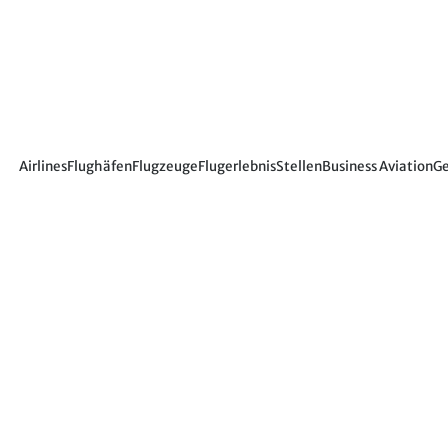
Airlines
Flughäfen
Flugzeuge
Flugerlebnis
Stellen
Business Aviation
Ge