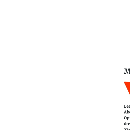
M
Le
Abe
Opt
dre
72