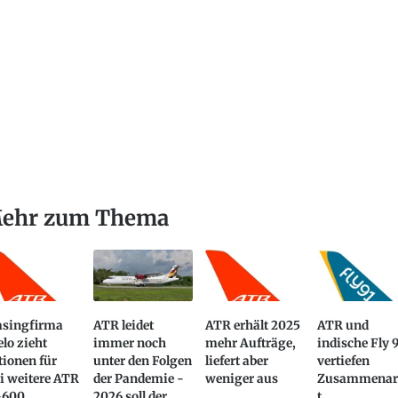
ehr zum Thema
asingfirma
ATR leidet
ATR erhält 2025
ATR und
lo zieht
immer noch
mehr Aufträge,
indische Fly 
ionen für
unter den Folgen
liefert aber
vertiefen
i weitere ATR
der Pandemie -
weniger aus
Zusammenar
-600
2026 soll der
t