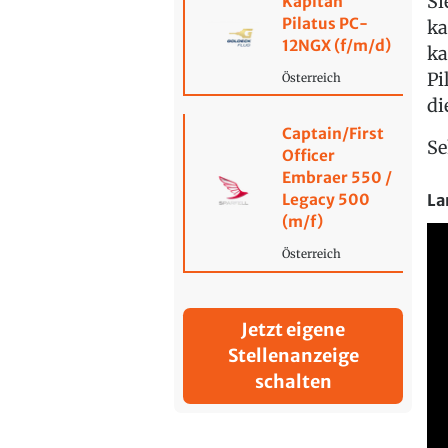
Si
Kapitän
Pilatus PC-
ka
12NGX (f/m/d)
ka
Pi
Österreich
di
Captain/First
Se
Officer
Embraer 550 /
La
Legacy 500
(m/f)
Österreich
Jetzt eigene
Stellenanzeige
schalten