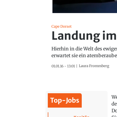
Cape Dorset
Landung im
Hierhin in die Welt des ewig
erwartet sie ein atemberaub
Laura Frommberg
01.01.16 - 13:01
We
Top-Jobs
de
Do