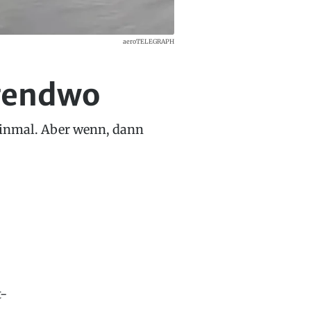
aeroTELEGRAPH
gendwo
 einmal. Aber wenn, dann
t-