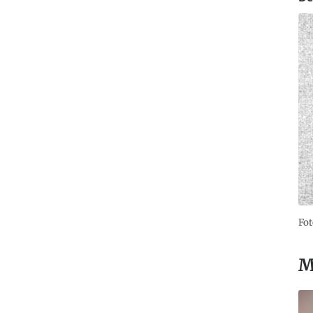
Fot
M