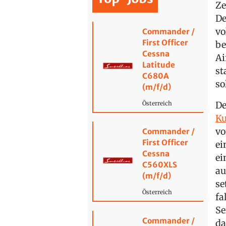
Ze
De
vo
Commander /
First Officer
be
Cessna
Ai
Latitude
st
C680A
so
(m/f/d)
D
Österreich
Ku
vo
Commander /
First Officer
ei
Cessna
ei
C560XLS
au
(m/f/d)
se
Österreich
fa
Se
Commander /
da