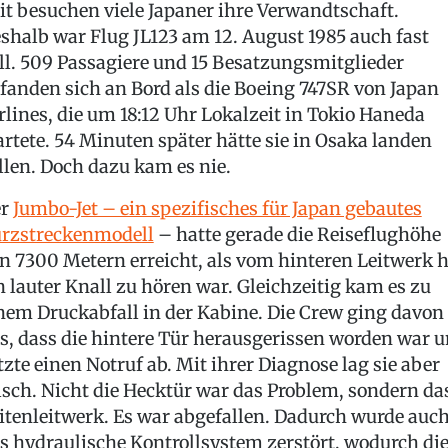
it besuchen viele Japaner ihre Verwandtschaft.
shalb war Flug JL123 am 12. August 1985 auch fast
ll. 509 Passagiere und 15 Besatzungsmitglieder
fanden sich an Bord als die Boeing 747SR von Japan
rlines, die um 18:12 Uhr Lokalzeit in Tokio Haneda
artete. 54 Minuten später hätte sie in Osaka landen
llen. Doch dazu kam es nie.
er
Jumbo-Jet – ein spezifisches für Japan gebautes
rzstreckenmodell
– hatte gerade die Reiseflughöhe
n 7300 Metern erreicht, als vom hinteren Leitwerk h
n lauter Knall zu hören war. Gleichzeitig kam es zu
nem Druckabfall in der Kabine. Die Crew ging davon
s, dass die hintere Tür herausgerissen worden war 
tzte einen Notruf ab. Mit ihrer Diagnose lag sie aber
lsch. Nicht die Hecktür war das Problem, sondern da
itenleitwerk. Es war abgefallen. Dadurch wurde auc
s hydraulische Kontrollsystem zerstört, wodurch di