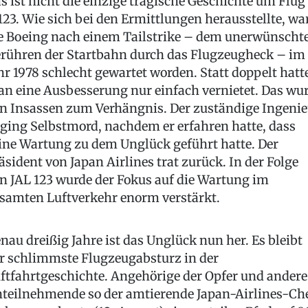
s ist nicht die einzige tragische Geschichte um Flug
123. Wie sich bei den Ermittlungen herausstellte, wa
e Boeing nach einem Tailstrike – dem unerwünscht
rühren der Startbahn durch das Flugzeugheck – im
hr 1978 schlecht gewartet worden. Statt doppelt hatt
n eine Ausbesserung nur einfach vernietet. Das wu
n Insassen zum Verhängnis. Der zuständige Ingenie
ging Selbstmord, nachdem er erfahren hatte, dass
ine Wartung zu dem Unglück geführt hatte. Der
äsident von Japan Airlines trat zurück. In der Folge
n JAL 123 wurde der Fokus auf die Wartung im
samten Luftverkehr enorm verstärkt.
nau dreißig Jahre ist das Unglück nun her. Es bleibt
r schlimmste Flugzeugabsturz in der
ftfahrtgeschichte. Angehörige der Opfer und andere
teilnehmende so der amtierende Japan-Airlines-Ch