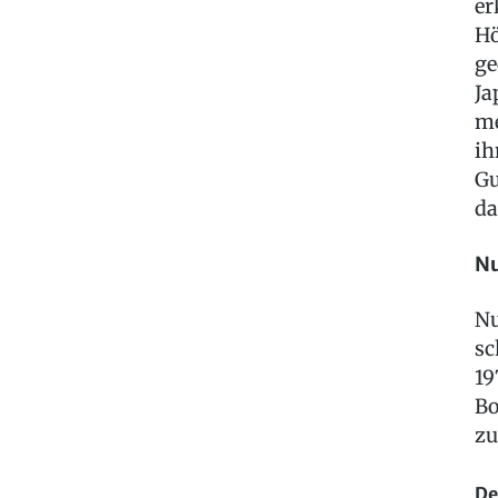
er
Hö
ge
Ja
me
ih
Gu
da
Nu
Nu
sc
19
Bo
zu
De