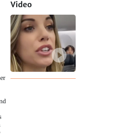
Video
er
und
s
h
e