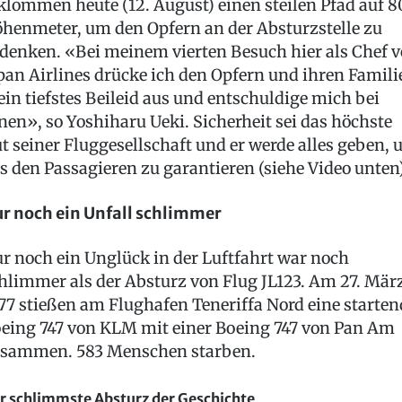
klommen heute (12. August) einen steilen Pfad auf 
henmeter, um den Opfern an der Absturzstelle zu
denken. «Bei meinem vierten Besuch hier als Chef 
pan Airlines drücke ich den Opfern und ihren Famili
in tiefstes Beileid aus und entschuldige mich bei
nen», so Yoshiharu Ueki. Sicherheit sei das höchste
t seiner Fluggesellschaft und er werde alles geben,
s den Passagieren zu garantieren (siehe Video unten)
r noch ein Unfall schlimmer
r noch ein Unglück in der Luftfahrt war noch
hlimmer als der Absturz von Flug JL123. Am 27. Mär
77 stießen am Flughafen Teneriffa Nord eine starten
eing 747 von KLM mit einer Boeing 747 von Pan Am
sammen. 583 Menschen starben.
r schlimmste Absturz der Geschichte