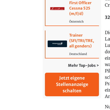
First Officer
Cr
Cessna 525
(m/f/d)
32
Österreich
Di
Trainer
La
(SFI/TRI/TRE,
Lu
all genders)
do
Deutschland
ei
wa
Mehr Top-Jobs >
Pi
sc
Jetzt eigene
Pr
Stellenanzeige
ei
schalten
An
Nu