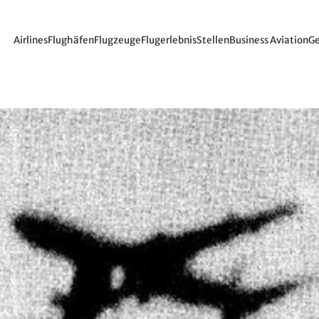
Airlines
Flughäfen
Flugzeuge
Flugerlebnis
Stellen
Business Aviation
Ge