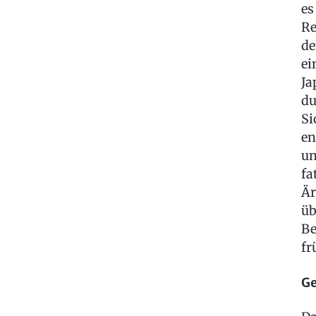
es
Re
de
ei
Ja
du
Si
en
un
fa
Är
üb
Be
fr
Ge