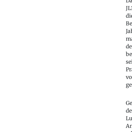
Da
JL
di
Be
Ja
ma
de
be
se
Pr
vo
ge
Ge
de
Lu
An