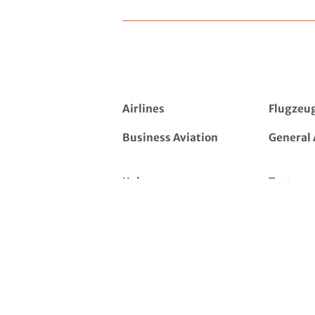
Airlines
Flugzeu
Business Aviation
General 
Kolumnen
Tests
Podcast
Intervie
Listen
Reisen