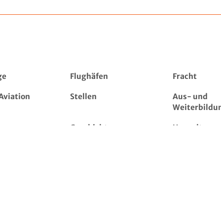
ge
Flughäfen
Fracht
Aviation
Stellen
Aus- und
Weiterbildu
Geschichte
Umwelt
ws
Sicherheit
Fehlersuche
Sieben Fragen an...
Shop