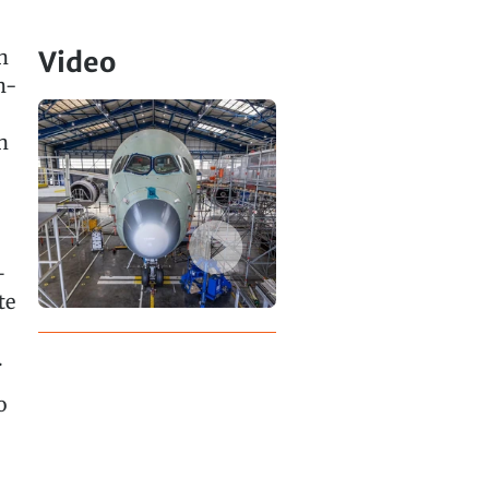
h
Video
h-
n
–
te
.
o