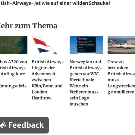
itish-Airways-Jet wie auf einer wilden Schaukel
ehr zum Thema
rbus A320 von
British Airways
Norwegian und
Crew zu
tish Airways
fliegt in der
British Airways
betrunken -
 Anflug kurz
Adventszeit
gehen vor WM-
British Airw
r
zwischen
Viertelfinale
muss
römungsabris
Köln/Bonn und
Wette ein -
Langstrecken
London-
Verlierer muss
g annullieren
Heathrow
sein Logo
tauschen
Feedback