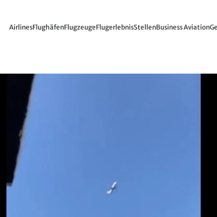
Airlines
Flughäfen
Flugzeuge
Flugerlebnis
Stellen
Business Aviation
Ge