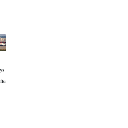
ays
flu