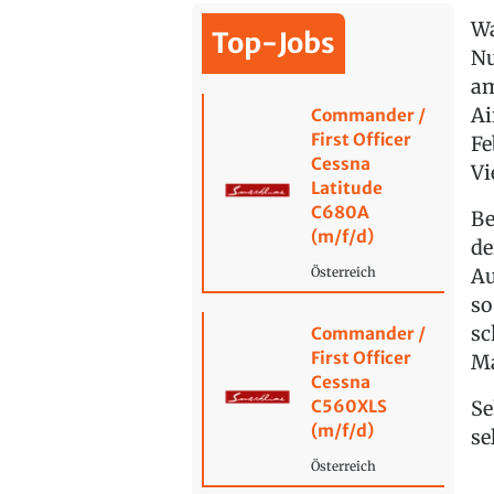
Wa
Top-Jobs
Nu
am
Ai
Commander /
First Officer
Fe
Cessna
Vi
Latitude
C680A
Be
(m/f/d)
de
Au
Österreich
so
sc
Commander /
First Officer
Ma
Cessna
Se
C560XLS
(m/f/d)
se
Österreich