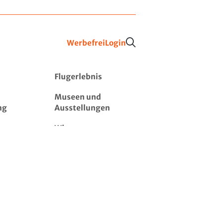
Werbefrei
Login
Flugerlebnis
Museen und
ng
Ausstellungen
Wissen
Quiz
Veranstaltungen,
Konferenzen und
Messen