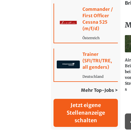
Br
Commander /
First Officer
Cessna 525
M
(m/f/d)
Österreich
Trainer
Ai
(SFI/TRI/TRE,
Bri
all genders)
bei
Deutschland
vo
St
s
Mehr Top-Jobs >
Jetzt eigene
Stellenanzeige
schalten