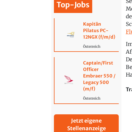
Se
Top-Jobs
Mo
de
Sc
Kapitän
Pilatus PC-
Fl
12NGX (f/m/d)
Im
Österreich
Af
De
Captain/First
Be
Officer
Ha
Embraer 550 /
Legacy 500
Tr
(m/f)
Österreich
Jetzt eigene
Stellenanzeige