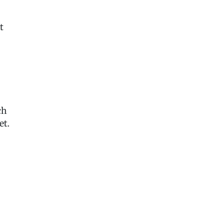
t
ch
et.