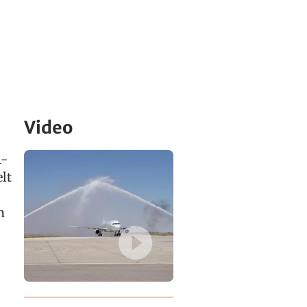
Video
i-
lt
n