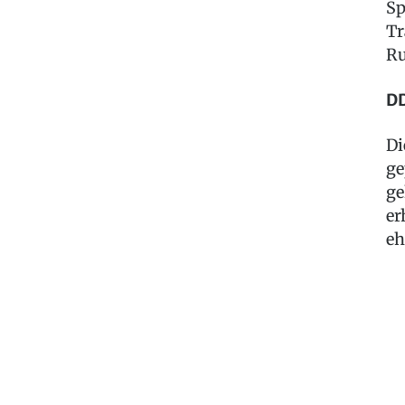
Sp
Tr
Ru
DD
Di
ge
ge
er
eh