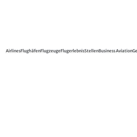
Airlines
Flughäfen
Flugzeuge
Flugerlebnis
Stellen
Business Aviation
Ge