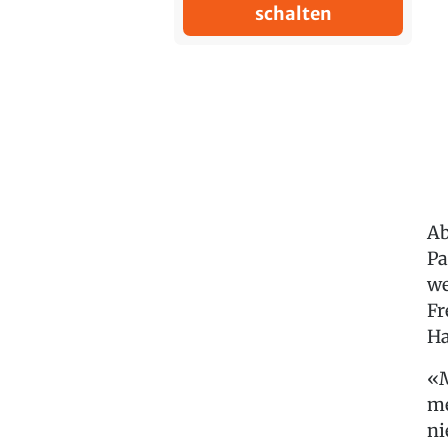
schalten
Ab
Pa
we
Fr
Ha
«M
me
ni