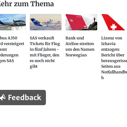
ehr zum Thema
rbus A350
SAS verkauft
Bank und
Lizenz von
d versteigert
Tickets für Flug
Airline streiten
Izhavia
samt
in fünf Jahren -
um den Namen
entzogen:
rderungen
mit Flieger, den
Norwegian
Bericht über
gen SAS
es noch nicht
herausgeriss
gibt
Seiten aus
Notfallhandb
h
Feedback