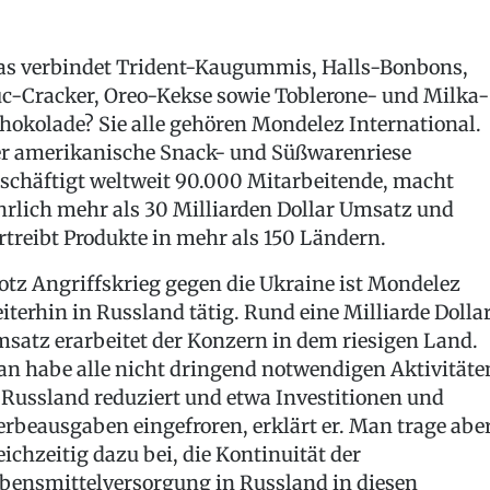
s verbindet Trident-Kaugummis, Halls-Bonbons,
c-Cracker, Oreo-Kekse sowie Toblerone- und Milka-
hokolade? Sie alle gehören Mondelez International.
r amerikanische Snack- und Süßwarenriese
schäftigt weltweit 90.000 Mitarbeitende, macht
hrlich mehr als 30 Milliarden Dollar Umsatz und
rtreibt Produkte in mehr als 150 Ländern.
otz Angriffskrieg gegen die Ukraine ist Mondelez
iterhin in Russland tätig. Rund eine Milliarde Dolla
satz erarbeitet der Konzern in dem riesigen Land.
n habe alle nicht dringend notwendigen Aktivitäte
 Russland reduziert und etwa Investitionen und
rbeausgaben eingefroren, erklärt er. Man trage abe
eichzeitig dazu bei, die Kontinuität der
bensmittelversorgung in Russland in diesen