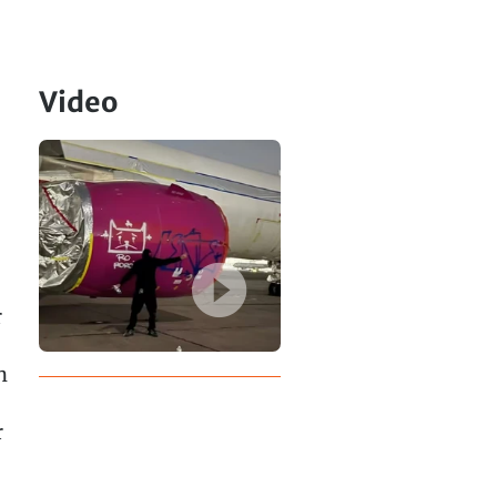
Video
r
n
r