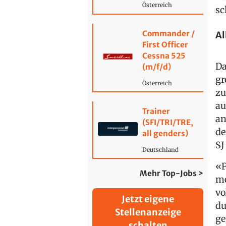
Österreich
sc
Commander /
Al
First Officer
Cessna 525
Da
(m/f/d)
gr
Österreich
zu
au
Trainer
an
(SFI/TRI/TRE,
de
all genders)
SJ
Deutschland
«P
Mehr Top-Jobs >
me
vo
Jetzt eigene
du
Stellenanzeige
ge
schalten