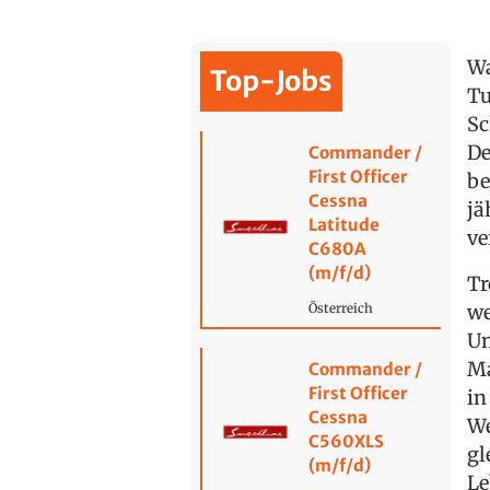
Wa
Top-Jobs
Tu
Sc
De
Commander /
First Officer
be
Cessna
jä
Latitude
ve
C680A
(m/f/d)
Tr
we
Österreich
Um
Ma
Commander /
First Officer
in
Cessna
We
C560XLS
gl
(m/f/d)
Le