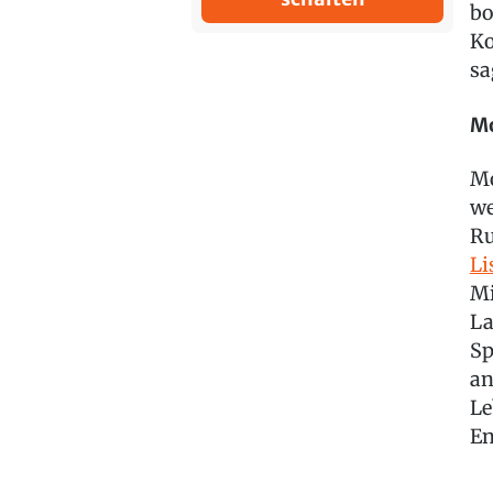
bo
Ko
sa
Mo
Mo
we
Ru
Li
Mi
La
Sp
an
Le
En