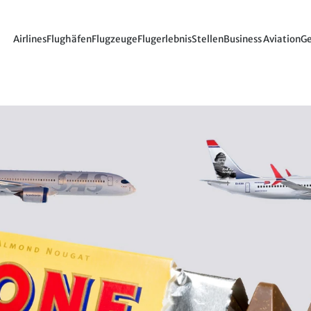
Airlines
Flughäfen
Flugzeuge
Flugerlebnis
Stellen
Business Aviation
Ge