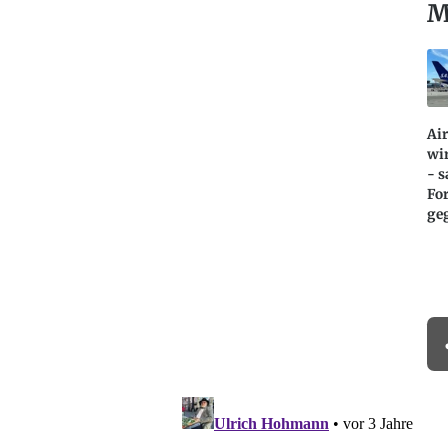
M
Ai
wir
- 
Fo
ge