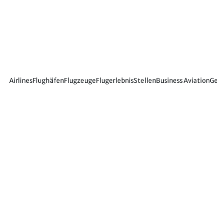
Airlines
Flughäfen
Flugzeuge
Flugerlebnis
Stellen
Business Aviation
Ge