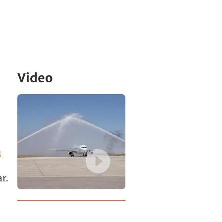
Video
u
r.