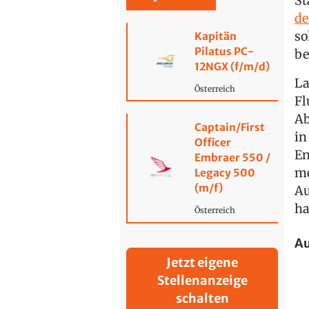
St
de
so
Kapitän
Pilatus PC-
be
12NGX (f/m/d)
La
Österreich
Fl
Ab
Captain/First
in
Officer
En
Embraer 550 /
me
Legacy 500
(m/f)
Au
ha
Österreich
Au
Jetzt eigene
Stellenanzeige
schalten