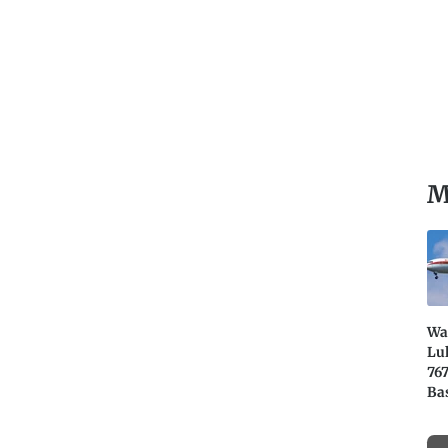
M
Wa
Lu
76
Ba