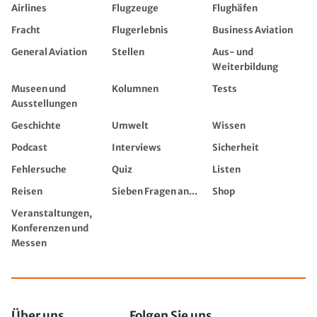
Airlines
Flugzeuge
Flughäfen
Fracht
Flugerlebnis
Business Aviation
General Aviation
Stellen
Aus- und
Weiterbildung
Museen und
Kolumnen
Tests
Ausstellungen
Geschichte
Umwelt
Wissen
Podcast
Interviews
Sicherheit
Fehlersuche
Quiz
Listen
Reisen
Sieben Fragen an...
Shop
Veranstaltungen,
Konferenzen und
Messen
Über uns
Folgen Sie uns