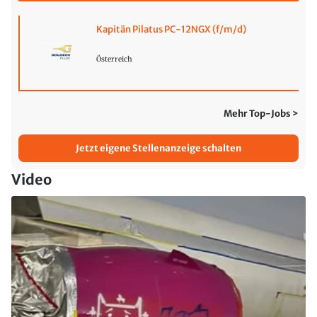
Kapitän Pilatus PC-12NGX (f/m/d)
Österreich
Mehr Top-Jobs >
Jetzt eigene Stellenanzeige schalten
Video