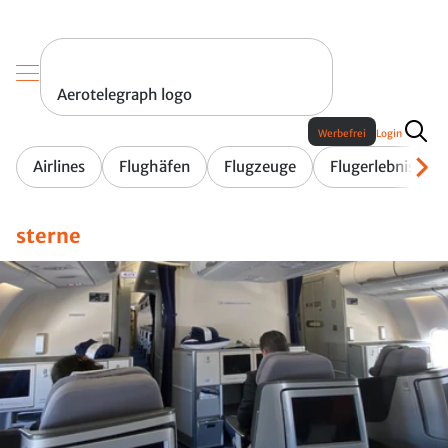
Aerotelegraph logo
Werbefrei
Login
Airlines
Flughäfen
Flugzeuge
Flugerlebnis
sterne