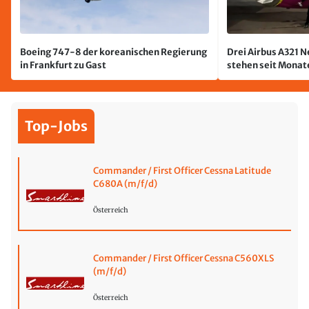
Boeing 747-8 der koreanischen Regierung
Drei Airbus A321 
in Frankfurt zu Gast
stehen seit Monate
jetzt wurde einer 
Top-Jobs
Commander / First Officer Cessna Latitude
C680A (m/f/d)
Österreich
Commander / First Officer Cessna C560XLS
(m/f/d)
Österreich