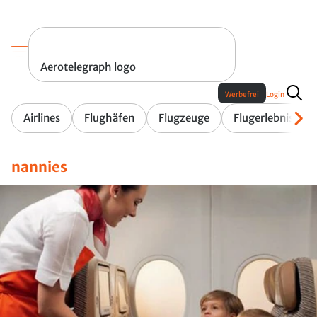
Aerotelegraph logo
Werbefrei
Login
Airlines
Flughäfen
Flugzeuge
Flugerlebnis
nannies