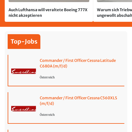
Auch Lufthansa will veraltete Boeing 777X
Warum sich Triebw
nicht akzeptieren
ungewollt abschal
passiert
Top-Jobs
Commander / First Officer Cessna Latitude
C680A (m/f/d)
Österreich
Commander / First Officer Cessna C560XLS
(m/f/d)
Österreich