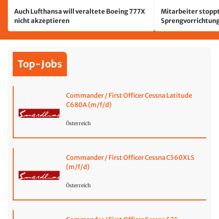
Auch Lufthansa will veraltete Boeing 777X
Mitarbeiter stoppt
nicht akzeptieren
Sprengvorrichtung
Leipzig/Halle
Top-Jobs
Commander / First Officer Cessna Latitude
C680A (m/f/d)
Österreich
Commander / First Officer Cessna C560XLS
(m/f/d)
Österreich