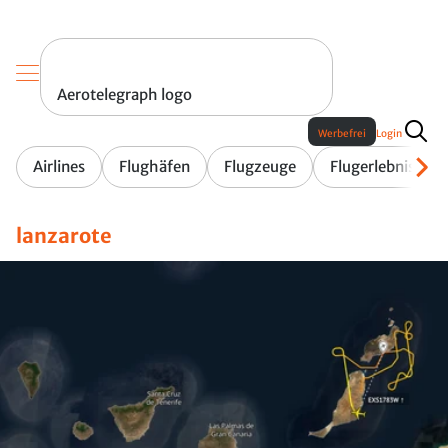
Aerotelegraph logo
Werbefrei
Login
Airlines
Flughäfen
Flugzeuge
Flugerlebnis
lanzarote