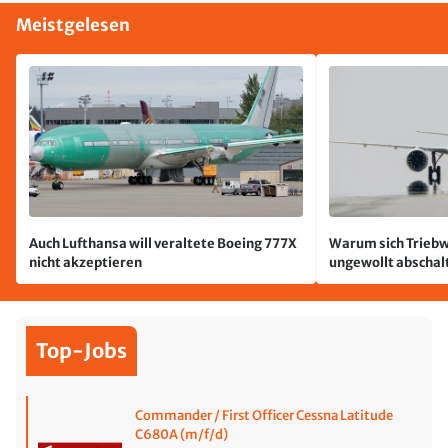
Meistgelesen
Auch Lufthansa will veraltete Boeing 777X
Warum sich Triebw
nicht akzeptieren
ungewollt abschal
passiert
Top-Jobs
Commander / First Officer Cessna Latitude
C680A (m/f/d)