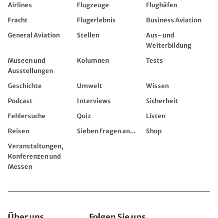
Airlines
Flugzeuge
Flughäfen
Fracht
Flugerlebnis
Business Aviation
General Aviation
Stellen
Aus- und
Weiterbildung
Museen und
Kolumnen
Tests
Ausstellungen
Geschichte
Umwelt
Wissen
Podcast
Interviews
Sicherheit
Fehlersuche
Quiz
Listen
Reisen
Sieben Fragen an...
Shop
Veranstaltungen,
Konferenzen und
Messen
Über uns
Folgen Sie uns