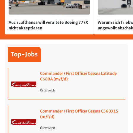
Auch Lufthansa will veraltete Boeing 777X
Warum sich Triebw
nicht akzeptieren
ungewollt abschal
passiert
Top-Jobs
Commander / First Officer Cessna Latitude
C680A (m/f/d)
Österreich
Commander / First Officer Cessna C560XLS
(m/f/d)
Österreich