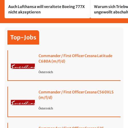
Auch Lufthansa will veraltete Boeing 777X
Warum sich Triebw
nicht akzeptieren
ungewollt abschal
passiert
Top-Jobs
Commander / First Officer Cessna Latitude
C680A (m/f/d)
Österreich
Commander / First Officer Cessna C560XLS
(m/f/d)
Österreich