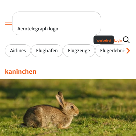
Aerotelegraph logo
Werbefrei
Login
Airlines
Flughäfen
Flugzeuge
Flugerlebnis
kaninchen