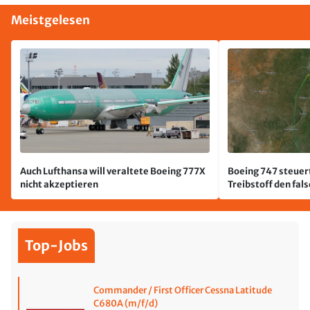
Meistgelesen
Auch Lufthansa will veraltete Boeing 777X
Boeing 747 steuert
nicht akzeptieren
Treibstoff den fal
Top-Jobs
Commander / First Officer Cessna Latitude
C680A (m/f/d)