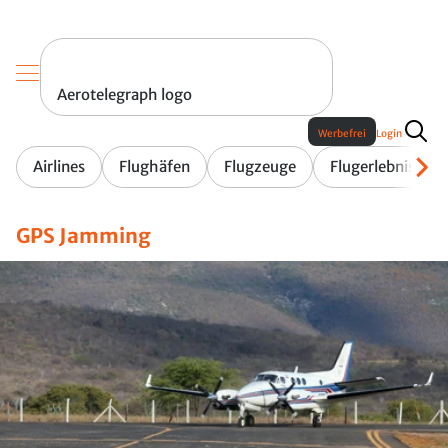
Aerotelegraph logo
Werbefrei
Login
Airlines
Flughäfen
Flugzeuge
Flugerlebnis
GPS Jamming