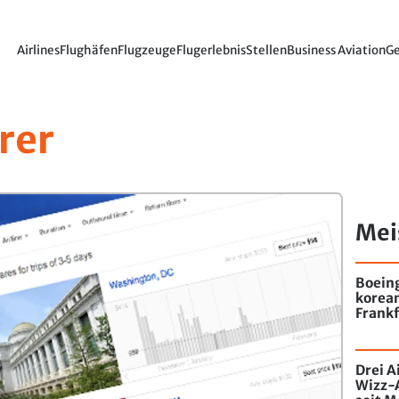
Airlines
Flughäfen
Flugzeuge
Flugerlebnis
Stellen
Business Aviation
Ge
rer
Mei
Boein
korea
Frankf
Drei A
Wizz-