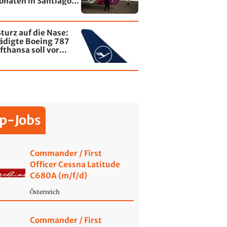
onaten in Santiago
le - jetzt wurde einer
affiti besprayt
turz auf die Nase:
ädigte Boeing 787
fthansa soll vor
ende wieder fliegen
p-Jobs
Commander / First
Officer Cessna Latitude
C680A (m/f/d)
Österreich
Commander / First