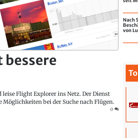
seit M
de Chi
mit Gr
Nach S
Besch
von Lu
Jahres
t bessere
To
nd leise Flight Explorer ins Netz. Der Dienst
ue Möglichkeiten bei der Suche nach Flügen.
0