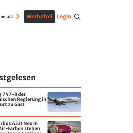
Werbefrei
Login
neral Aviation
Verteidigung
Interviews
Fracht
Geschichte
Sicherheit
Ko
stgelesen
g 747-8 der
nischen Regierung in
urt zu Gast
irbus A321 Neo in
Air-Farben stehen