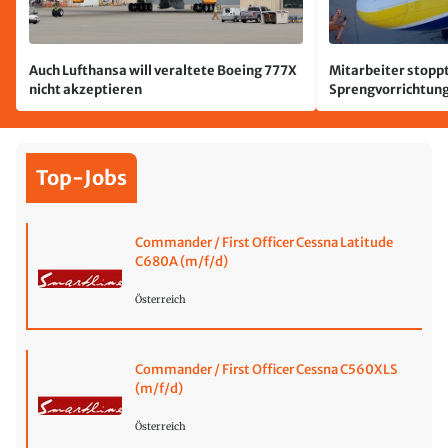
Auch Lufthansa will veraltete Boeing 777X
Mitarbeiter stoppt
nicht akzeptieren
Sprengvorrichtung
Leipzig/Halle
Top-Jobs
Commander / First Officer Cessna Latitude
C680A (m/f/d)
Österreich
Commander / First Officer Cessna C560XLS
(m/f/d)
Österreich