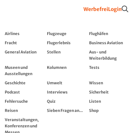
Werbefrei
Login
Airlines
Flugzeuge
Flughäfen
Fracht
Flugerlebnis
Business Aviation
General Aviation
Stellen
Aus- und
Weiterbildung
Museen und
Kolumnen
Tests
Ausstellungen
Geschichte
Umwelt
Wissen
Podcast
Interviews
Sicherheit
Fehlersuche
Quiz
Listen
Reisen
Sieben Fragen an...
Shop
Veranstaltungen,
Konferenzen und
Messen