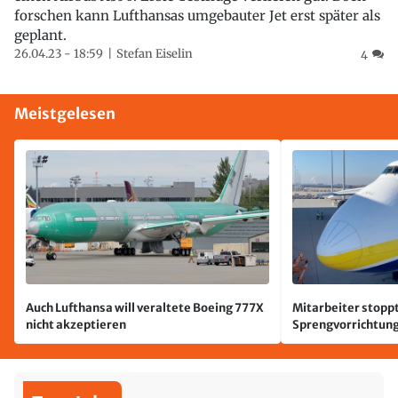
forschen kann Lufthansas umgebauter Jet erst später als
geplant.
26.04.23 - 18:59
Stefan Eiselin
4
Meistgelesen
Auch Lufthansa will veraltete Boeing 777X
Mitarbeiter stoppt
nicht akzeptieren
Sprengvorrichtung
Leipzig/Halle