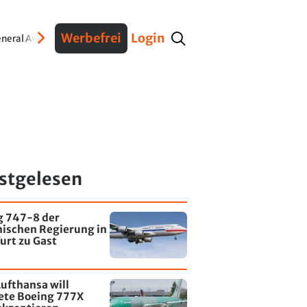
Werbefrei
Login
neral Aviation
Verteidigung
Interviews
Fracht
Geschichte
Sicherheit
Ko
stgelesen
g 747-8 der
nischen Regierung in
urt zu Gast
ufthansa will
tete Boeing 777X