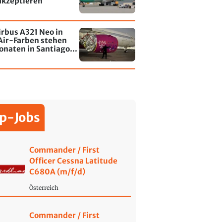
akzeptieren
irbus A321 Neo in
Air-Farben stehen
onaten in Santiago
le - jetzt wurde einer
affiti besprayt
p-Jobs
Commander / First
Officer Cessna Latitude
C680A (m/f/d)
Österreich
Commander / First