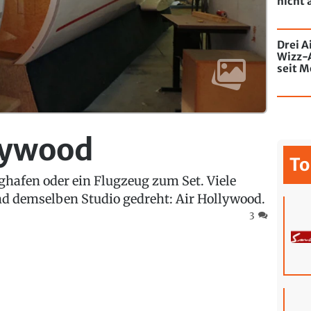
nicht 
Drei A
Wizz-
seit M
de Chi
mit Gr
llywood
To
ghafen oder ein Flugzeug zum Set. Viele
nd demselben Studio gedreht: Air Hollywood.
3