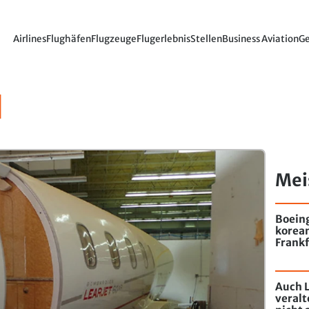
Airlines
Flughäfen
Flugzeuge
Flugerlebnis
Stellen
Business Aviation
Ge
d
Mei
Boein
korea
Frankf
Auch L
veral