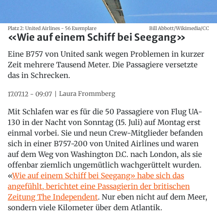
Platz 2: United Airlines - 56 Exemplare
Bill Abbott/Wikimedia/CC
«Wie auf einem Schiff bei Seegang»
Eine B757 von United sank wegen Problemen in kurzer
Zeit mehrere Tausend Meter. Die Passagiere versetzte
das in Schrecken.
Laura Frommberg
17.07.12 - 09:07
Mit Schlafen war es für die 50 Passagiere von Flug UA-
130 in der Nacht von Sonntag (15. Juli) auf Montag erst
einmal vorbei. Sie und neun Crew-Mitglieder befanden
sich in einer B757-200 von United Airlines und waren
auf dem Weg von Washington D.C. nach London, als sie
offenbar ziemlich ungemütlich wachgerüttelt wurden.
«
Wie auf einem Schiff bei Seegang» habe sich das
angefühlt, berichtet eine Passagierin der britischen
Zeitung The Independent
. Nur eben nicht auf dem Meer,
sondern viele Kilometer über dem Atlantik.