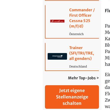
Commander /
Fl
First Officer
Cessna 525
Pa
(m/f/d)
Me
Österreich
Ka
Bl
Trainer
Pa
(SFI/TRI/TRE,
Mi
all genders)
ha
Deutschland
Ei
Mehr Top-Jobs >
ge
da
Jetzt eigene
Fl
Stellenanzeige
Zw
schalten
wa