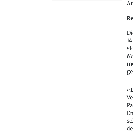
Au
Re
Di
14
si
Mi
me
ge
«L
Ve
Pa
En
se
de