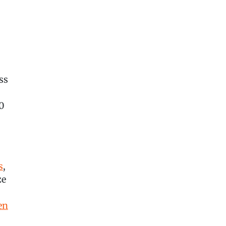
ss
0
s
,
ze
en