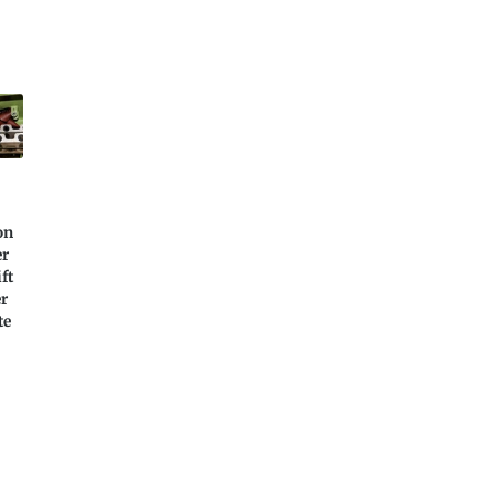
on
er
ft
er
te