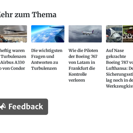
ehr zum Thema
heftig waren
Die wichtigsten
Wie die Piloten
Auf Nase
e Turbulenzen
Fragen und
der Boeing 767
gekrachte
 Airbus A330
Antworten zu
von Latam in
Boeing 787 v
o von Condor
Turbulenzen
Frankfurt die
Lufthansa: D
Kontrolle
Sicherungssti
verloren
lag noch in d
Werkzeugkis
Feedback