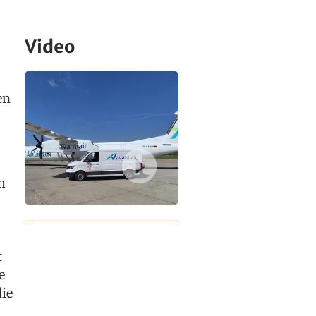
Video
en
m
t
e
die