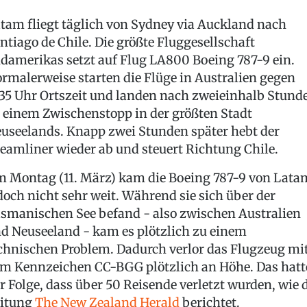
tam fliegt täglich von Sydney via Auckland nach
ntiago de Chile. Die größte Fluggesellschaft
damerikas setzt auf Flug LA800 Boeing 787-9 ein.
rmalerweise starten die Flüge in Australien gegen
:35 Uhr Ortszeit und landen nach zweieinhalb Stund
 einem Zwischenstopp in der größten Stadt
useelands. Knapp zwei Stunden später hebt der
eamliner wieder ab und steuert Richtung Chile.
 Montag (11. März) kam die Boeing 787-9 von Lata
doch nicht sehr weit. Während sie sich über der
smanischen See befand - also zwischen Australien
d Neuseeland - kam es plötzlich zu einem
chnischen Problem. Dadurch verlor das Flugzeug mi
m Kennzeichen CC-BGG plötzlich an Höhe. Das hatt
r Folge, dass über 50 Reisende verletzt wurden, wie 
itung
The New Zealand Herald
berichtet.