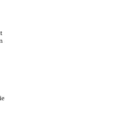
t
n
ie