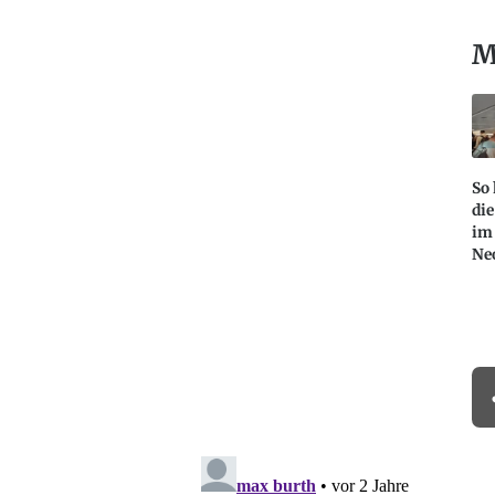
M
So 
di
im
Ne