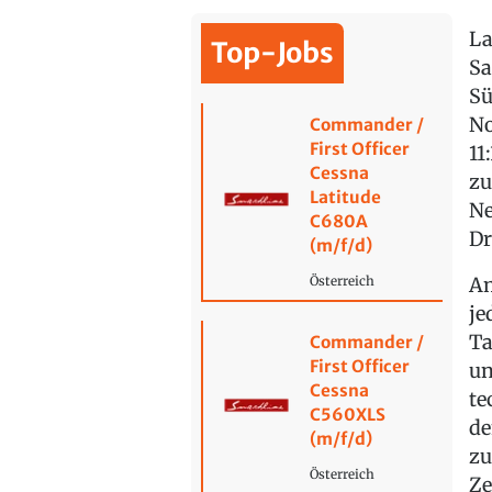
La
Top-Jobs
Sa
Sü
No
Commander /
First Officer
11
Cessna
zu
Latitude
Ne
C680A
Dr
(m/f/d)
Am
Österreich
je
Ta
Commander /
First Officer
un
Cessna
te
C560XLS
de
(m/f/d)
zu
Österreich
Ze