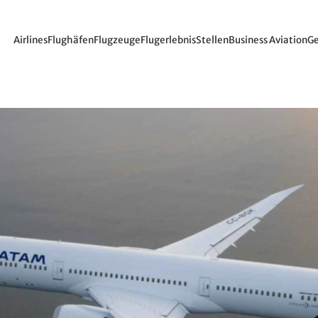
Airlines
Flughäfen
Flugzeuge
Flugerlebnis
Stellen
Business Aviation
Ge