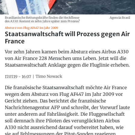
Brasilianische Rettungskräfte finden die Heckflosse
Agencia Brasil
des A330: Kommt es zehn Jahre später zum Prozess?
Absturz von Flug AF447 im Jahr 2009
Staatsanwaltschaft will Prozess gegen Air
France
Vor zehn Jahren kamen beim Absturz eines Airbus A330
von Air France 228 Menschen ums Leben. Jetzt will die
Staatsanwaltschaft Anklage gegen die Fluglinie erheben.
Timo Nowack
17.07.19 - 16:07
Die französische Staatsanwaltschaft möchte Air France
wegen dem Absturz von Flug AF447 im Jahr 2009 vor
Gericht ziehen. Das berichtet die französische
Nachrichtenagentur AFP und schreibt, der Vorwurf laute
unter anderem auf Fahrlässigkeit. Die Fluggesellschaft
soll demnach ihre Piloten des verunglückten Airbus
A330 nicht ausreichend darauf vorbereitet haben, wie
sie auf Fehlmessungen der Pitot-Sonden reagieren