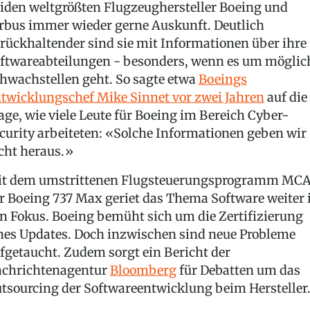
iden weltgrößten Flugzeughersteller Boeing und
rbus immer wieder gerne Auskunft. Deutlich
rückhaltender sind sie mit Informationen über ihre
ftwareabteilungen - besonders, wenn es um möglic
hwachstellen geht. So sagte etwa
Boeings
twicklungschef Mike Sinnet vor zwei Jahren
auf die
age, wie viele Leute für Boeing im Bereich Cyber-
curity arbeiteten: «Solche Informationen geben wir
cht heraus.»
t dem umstrittenen Flugsteuerungsprogramm MC
r Boeing 737 Max geriet das Thema Software weiter 
n Fokus. Boeing bemüht sich um die Zertifizierung
nes Updates. Doch inzwischen sind neue Probleme
fgetaucht. Zudem sorgt ein Bericht der
chrichtenagentur
Bloomberg
für Debatten um das
tsourcing der Softwareentwicklung beim Hersteller