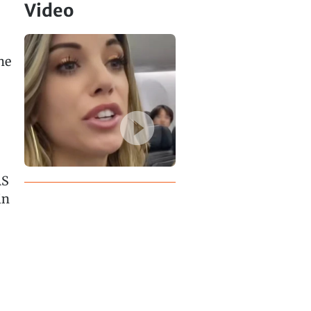
Video
he
AS
in
.