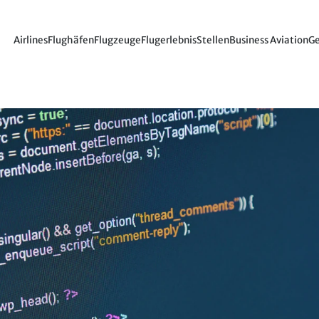
Airlines
Flughäfen
Flugzeuge
Flugerlebnis
Stellen
Business Aviation
Ge