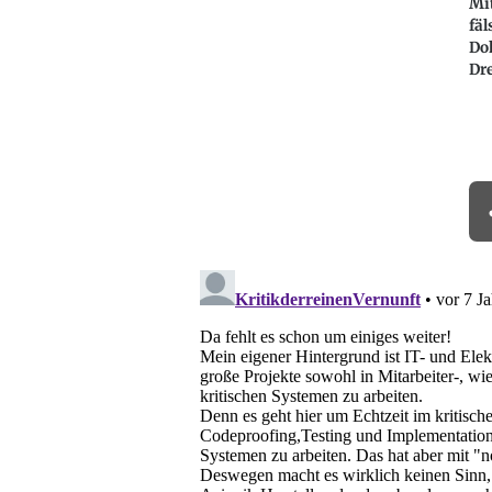
Mit
fäl
Do
Dr