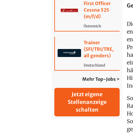
First Officer
Ge
Cessna 525
(m/f/d)
Di
Österreich
en
en
Trainer
Pr
(SFI/TRI/TRE,
ha
all genders)
ei
Deutschland
hä
Hi
Mehr Top-Jobs >
In
Jetzt eigene
So
Stellenanzeige
Ra
schalten
Ho
So
ge