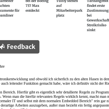
arbeiter
bei der Boeing
Tuifly stehen
Tarifangebot
schten
737 Max
auf
findet erste
kumente für
entdeckt
Mitarbeiterpark
Zustimmung
eamliner
platz
bei
Gewerkschaft
Streikrisiko
sinkt
Feedback