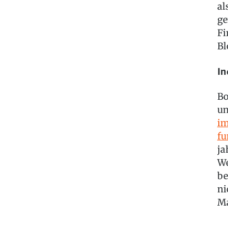
al
ge
Fi
Bl
In
Bo
un
im
fu
ja
We
be
ni
M