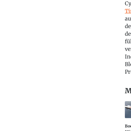
Cy
T
au
de
de
fü
ve
In
Bl
Pr
M
Bo