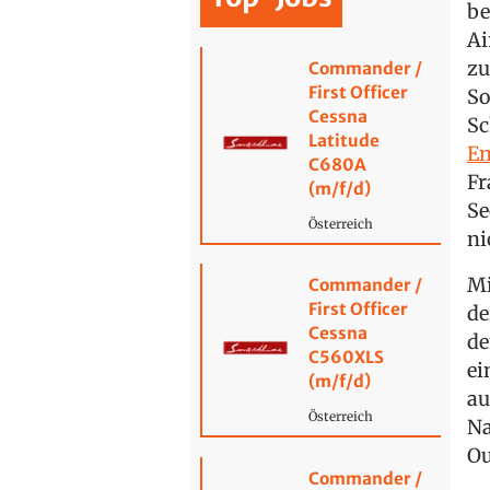
be
Ai
zu
Commander /
First Officer
So
Cessna
Sc
Latitude
En
C680A
Fr
(m/f/d)
Se
Österreich
ni
Mi
Commander /
First Officer
de
Cessna
de
C560XLS
ei
(m/f/d)
au
Österreich
Na
Ou
Commander /