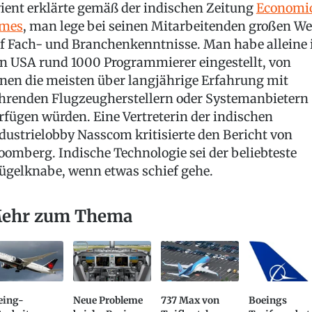
ient erklärte gemäß der indischen Zeitung
Economi
imes
, man lege bei seinen Mitarbeitenden großen We
f Fach- und Branchenkenntnisse. Man habe alleine 
n USA rund 1000 Programmierer eingestellt, von
nen die meisten über langjährige Erfahrung mit
hrenden Flugzeugherstellern oder Systemanbietern
rfügen würden. Eine Vertreterin der indischen
dustrielobby Nasscom kritisierte den Bericht von
oomberg. Indische Technologie sei der beliebteste
ügelknabe, wenn etwas schief gehe.
ehr zum Thema
eing-
Neue Probleme
737 Max von
Boeings