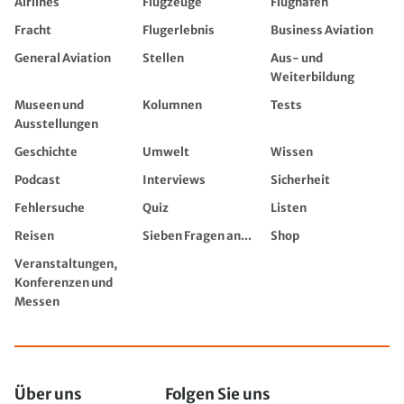
Airlines
Flugzeuge
Flughäfen
Fracht
Flugerlebnis
Business Aviation
General Aviation
Stellen
Aus- und
Weiterbildung
Museen und
Kolumnen
Tests
Ausstellungen
Geschichte
Umwelt
Wissen
Podcast
Interviews
Sicherheit
Fehlersuche
Quiz
Listen
Reisen
Sieben Fragen an...
Shop
Veranstaltungen,
Konferenzen und
Messen
Über uns
Folgen Sie uns