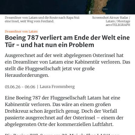
Dreamliner von Latam und die Route nach Rapa Nui:
Screenshot Airnav Radar /
eine Insel, weit Weg vom Festland.
Latam / Montage
aeroTELEGRAPH
Dreamliner von Latam
Boeing 787 verliert am Ende der Welt eine
Tür - und hat nun ein Problem
Ausgerechnet auf der weit abgelegenen Osterinsel hat
ein Dreamliner von Latam eine Kabinentür verloren. Das
stellt die Fluggesellschaft jetzt vor große
Herausforderungen.
Laura Frommberg
03.06.26 - 06:06
Eine Boeing 787 der Fluggesellschaft Latam hat eine
Kabinentür verloren. Das wäre an einem großen
Drehkreuz schon ärgerlich genug. Doch der Vorfall
passierte ausgerechnet auf der Osterinsel – einem der
abgelegensten Orte der kommerziellen Luftfahrt.