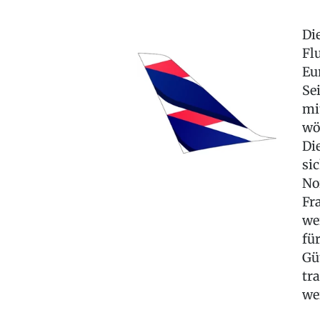
Di
Fl
Eu
Se
mi
wö
Di
si
No
Fr
we
fü
Gü
tr
we