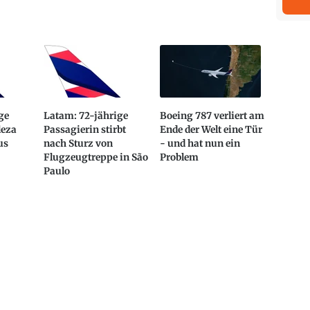
ge
Latam: 72-jährige
Boeing 787 verliert am
leza
Passagierin stirbt
Ende der Welt eine Tür
us
nach Sturz von
- und hat nun ein
Flugzeugtreppe in São
Problem
Paulo