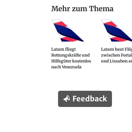
Mehr zum Thema
Latam fliegt
Latam baut Flü
Rettungskräfte und
zwischen Forta
Hilfsgüter kostenlos
und Lissabon a
nach Venezuela
Feedback