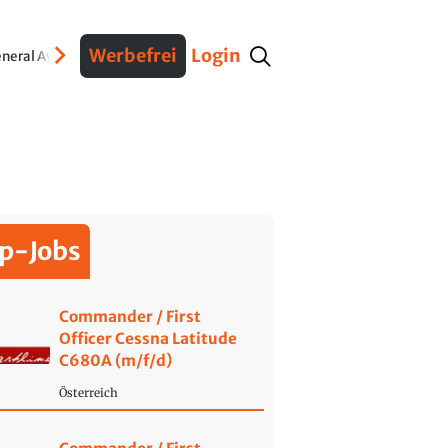
Werbefrei
Login
neral Aviation
Verteidigung
Interviews
Fracht
Geschichte
Sicherheit
Ko
p-Jobs
Commander / First
Officer Cessna Latitude
C680A (m/f/d)
Österreich