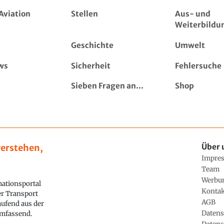
Aviation
Stellen
Aus- und
Weiterbildu
Geschichte
Umwelt
ws
Sicherheit
Fehlersuche
Sieben Fragen an...
Shop
erstehen,
Über 
Impre
Team
Werbu
ationsportal
Konta
ler Transport
AGB
aufend aus der
Datens
 umfassend.