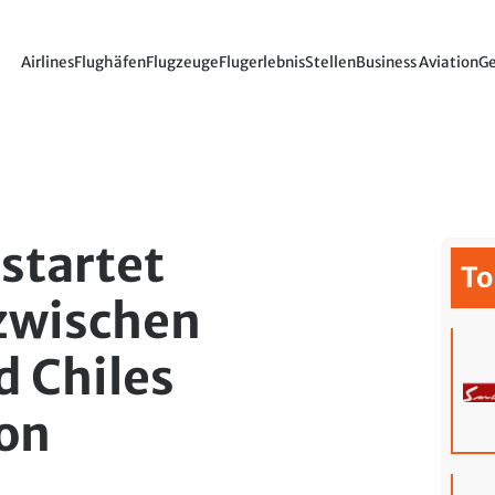
Airlines
Flughäfen
Flugzeuge
Flugerlebnis
Stellen
Business Aviation
Ge
startet
To
zwischen
d Chiles
on