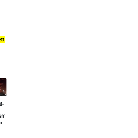
en
Il-
ff
en