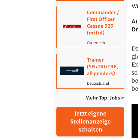
We
Commander /
First Officer
Au
Cessna 525
Dr
(m/f/d)
Österreich
De
gl
Trainer
Ex
(SFI/TRI/TRE,
so
all genders)
be
Deutschland
be
Mehr Top-Jobs >
Jetzt eigene
Stellenanzeige
schalten