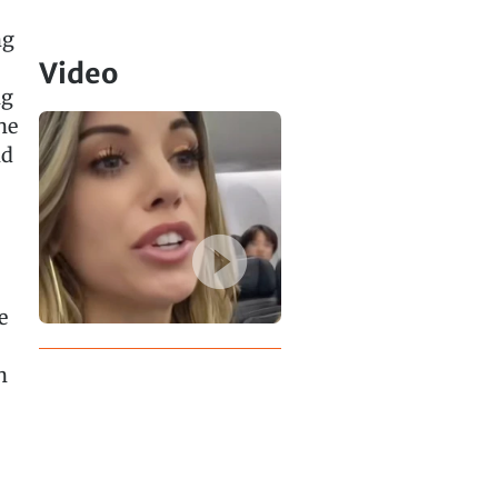
ng
Video
ug
ne
nd
e
n