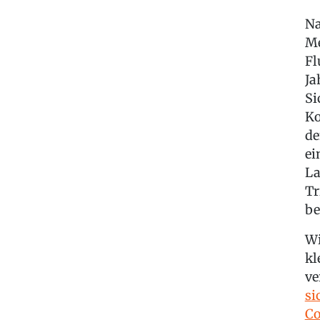
Na
Me
Fl
Ja
Si
Ko
de
ei
La
Tr
be
Wi
kl
ve
si
Co