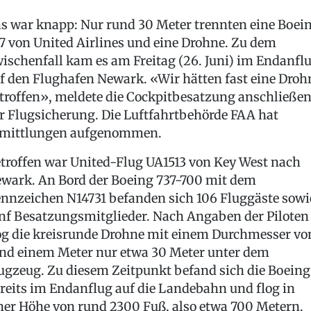
s war knapp: Nur rund 30 Meter trennten eine Boei
7 von United Airlines und eine Drohne. Zu dem
ischenfall kam es am Freitag (26. Juni) im Endanfl
f den Flughafen Newark. «Wir hätten fast eine Droh
troffen», meldete die Cockpitbesatzung anschließe
r Flugsicherung. Die Luftfahrtbehörde FAA hat
mittlungen aufgenommen.
troffen war United-Flug UA1513 von Key West nach
wark. An Bord der Boeing 737-700 mit dem
nnzeichen N14731 befanden sich 106 Fluggäste sowi
nf Besatzungsmitglieder. Nach Angaben der Piloten
og die kreisrunde Drohne mit einem Durchmesser vo
nd einem Meter nur etwa 30 Meter unter dem
ugzeug. Zu diesem Zeitpunkt befand sich die Boeing
reits im Endanflug auf die Landebahn und flog in
ner Höhe von rund 2300 Fuß, also etwa 700 Metern.