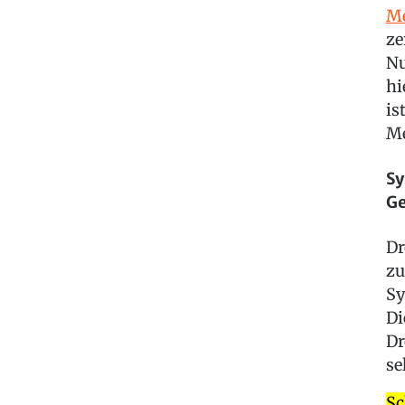
Me
ze
Nu
hi
is
Me
Sy
Ge
Dr
zu
Sy
Di
Dr
se
Sc