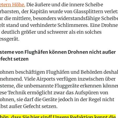
tern Höhe.
Die äußere und die innere Scheibe
rbarsten, der Kapitän wurde von Glassplittern verlet
r die mittlere, besonders widerstandsfähige Scheib
elt stand und verhinderte Schlimmeres. Eine Drohne
t deutlich größer und schwerer als ein solches
ssgerät.
steme von Flughäfen können Drohnen nicht außer
fecht setzen
ohnen beschäftigen Flughäfen und Behörden desha
nehmend. Viele Airports verfügen inzwischen über
steme, die unbemannte Fluggeräte erkennen könne
ese Technik ermöglicht zwar das Aufspüren von
ohnen, sie darf die Geräte jedoch in der Regel nicht
lbst außer Gefecht setzen.
hön, dass Sie hier sind! Unsere Redaktion kennt die