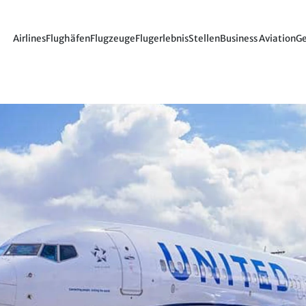
Airlines
Flughäfen
Flugzeuge
Flugerlebnis
Stellen
Business Aviation
Ge