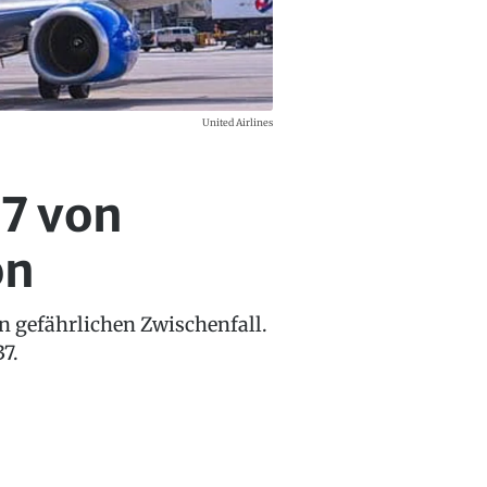
United Airlines
7 von
on
n gefährlichen Zwischenfall.
7.