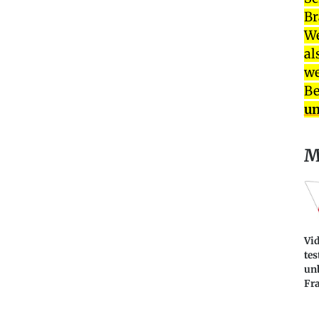
Br
We
al
we
Be
un
M
Vid
tes
un
Fr