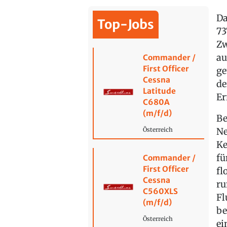
Da
Top-Jobs
73
Zw
au
Commander /
First Officer
ge
Cessna
de
Latitude
Er
C680A
(m/f/d)
Be
Ne
Österreich
Ke
fü
Commander /
First Officer
fl
Cessna
ru
C560XLS
Fl
(m/f/d)
be
Österreich
ei