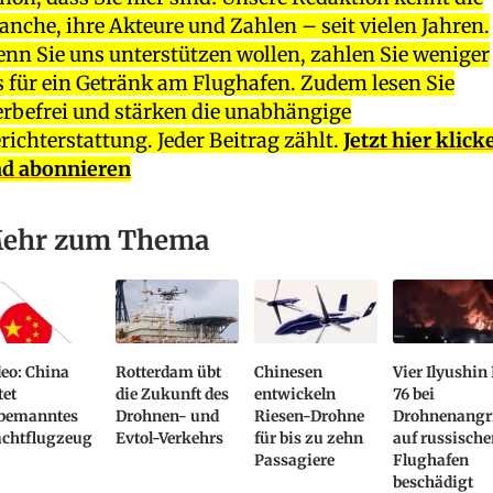
anche, ihre Akteure und Zahlen – seit vielen Jahren.
nn Sie uns unterstützen wollen, zahlen Sie weniger
s für ein Getränk am Flughafen. Zudem lesen Sie
rbefrei und stärken die unabhängige
richterstattung. Jeder Beitrag zählt.
Jetzt hier klick
d abonnieren
ehr zum Thema
eo: China
Rotterdam übt
Chinesen
Vier Ilyushin 
tet
die Zukunft des
entwickeln
76 bei
bemanntes
Drohnen- und
Riesen-Drohne
Drohnenangri
achtflugzeug
Evtol-Verkehrs
für bis zu zehn
auf russisch
Passagiere
Flughafen
beschädigt