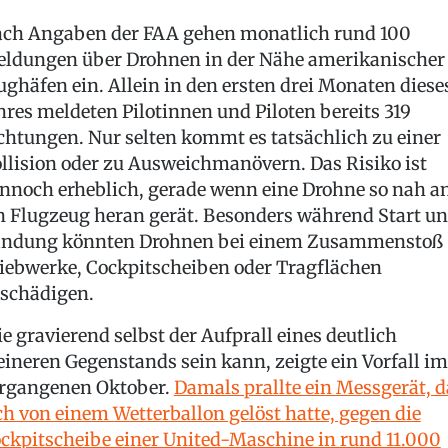
ch Angaben der FAA gehen monatlich rund 100
ldungen über Drohnen in der Nähe amerikanischer
ughäfen ein. Allein in den ersten drei Monaten diese
hres meldeten Pilotinnen und Piloten bereits 319
chtungen. Nur selten kommt es tatsächlich zu einer
llision oder zu Ausweichmanövern. Das Risiko ist
nnoch erheblich, gerade wenn eine Drohne so nah a
n Flugzeug heran gerät. Besonders während Start u
ndung könnten Drohnen bei einem Zusammenstoß
iebwerke, Cockpitscheiben oder Tragflächen
schädigen.
e gravierend selbst der Aufprall eines deutlich
eineren Gegenstands sein kann, zeigte ein Vorfall im
rgangenen Oktober.
Damals prallte ein Messgerät, d
ch von einem Wetterballon gelöst hatte, gegen die
ckpitscheibe einer United-Maschine in rund 11.000