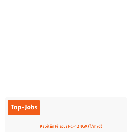
Top-Jobs
Kapitän Pilatus PC-12NGX (f/m/d)