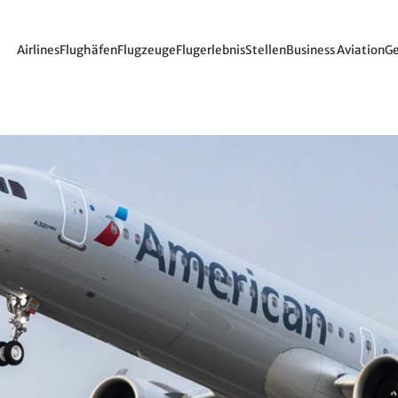
Airlines
Flughäfen
Flugzeuge
Flugerlebnis
Stellen
Business Aviation
Ge