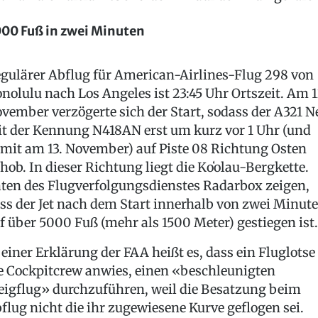
00 Fuß in zwei Minuten
gulärer Abflug für American-Airlines-Flug 298 von
nolulu nach Los Angeles ist 23:45 Uhr Ortszeit. Am 1
vember verzögerte sich der Start, sodass der A321 N
t der Kennung N418AN erst um kurz vor 1 Uhr (und
mit am 13. November) auf Piste 08 Richtung Osten
hob. In dieser Richtung liegt die Koʻolau-Bergkette.
ten des Flugverfolgungsdienstes Radarbox zeigen,
ss der Jet nach dem Start innerhalb von zwei Minut
f über 5000 Fuß (mehr als 1500 Meter) gestiegen ist.
 einer Erklärung der FAA heißt es, dass ein Fluglotse
e Cockpitcrew anwies, einen «beschleunigten
eigflug» durchzuführen, weil die Besatzung beim
flug nicht die ihr zugewiesene Kurve geflogen sei.