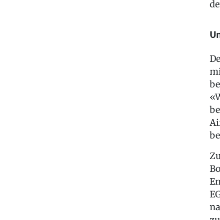
de
Un
De
mi
be
«W
be
Ai
be
Zu
Bo
En
EG
na
zu