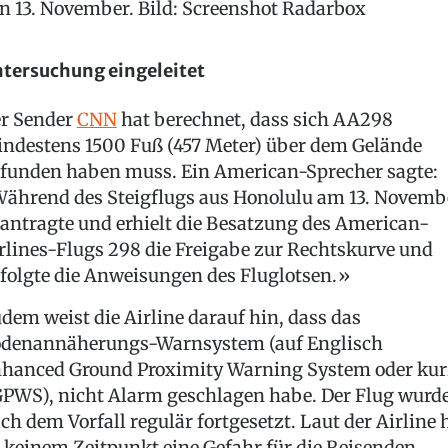
n 13. November. Bild: Screenshot Radarbox
tersuchung eingeleitet
r Sender
CNN
hat berechnet, dass sich AA298
ndestens 1500 Fuß (457 Meter) über dem Gelände
funden haben muss. Ein American-Sprecher sagte:
ährend des Steigflugs aus Honolulu am 13. Novemb
antragte und erhielt die Besatzung des American-
rlines-Flugs 298 die Freigabe zur Rechtskurve und
folgte die Anweisungen des Fluglotsen.»
dem weist die Airline darauf hin, dass das
denannäherungs-Warnsystem (auf Englisch
hanced Ground Proximity Warning System oder kur
PWS), nicht Alarm geschlagen habe. Der Flug wurd
ch dem Vorfall regulär fortgesetzt. Laut der Airline 
 keinem Zeitpunkt eine Gefahr für die Reisenden