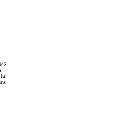
145
n
 in
ins