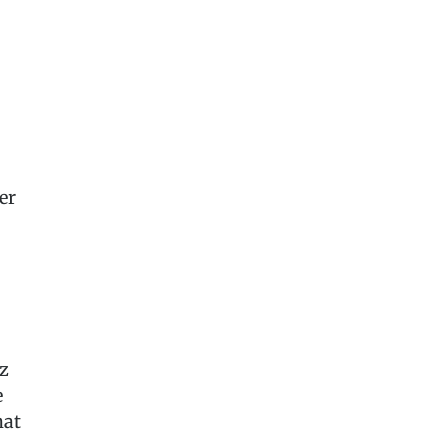
er
z
e
hat