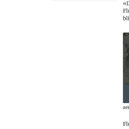
«D
Fl
bl
ae
Fl