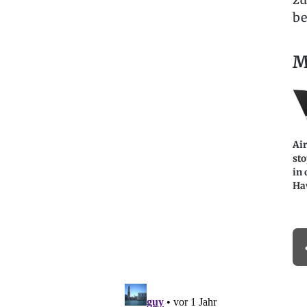
be
M
Ai
st
in 
Ha