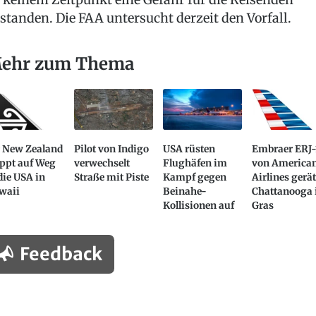
standen. Die FAA untersucht derzeit den Vorfall.
ehr zum Thema
r New Zealand
Pilot von Indigo
USA rüsten
Embraer ERJ-
oppt auf Weg
verwechselt
Flughäfen im
von America
die USA in
Straße mit Piste
Kampf gegen
Airlines gerät
waii
Beinahe-
Chattanooga 
Kollisionen auf
Gras
Feedback