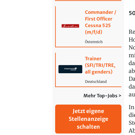
Commander /
50
First Officer
Cessna 525
Re
(m/f/d)
Ho
Österreich
No
mi
Trainer
da
(SFI/TRI/TRE,
ab
all genders)
Da
Deutschland
da
au
Mehr Top-Jobs >
In
Jetzt eigene
di
Stellenanzeige
St
schalten
Ab