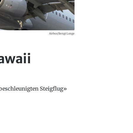
Airbus/Bengt Lange
awaii
beschleunigten Steigflug»