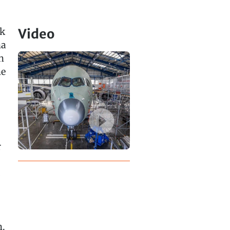
ik
Video
na
h
he
r
s
,
n.