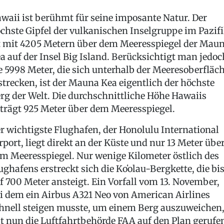
waii ist berühmt für seine imposante Natur. Der
chste Gipfel der vulkanischen Inselgruppe im Pazif
t mit 4205 Metern über dem Meeresspiegel der Mau
a auf der Insel Big Island. Berücksichtigt man jedoc
e 5998 Meter, die sich unterhalb der Meeresoberfläc
strecken, ist der Mauna Kea eigentlich der höchste
rg der Welt. Die durchschnittliche Höhe Hawaiis
trägt 925 Meter über dem Meeresspiegel.
r wichtigste Flughafen, der Honolulu International
rport, liegt direkt an der Küste und nur 13 Meter übe
m Meeresspiegel. Nur wenige Kilometer östlich des
ughafens erstreckt sich die Koʻolau-Bergkette, die bi
f 700 Meter ansteigt. Ein Vorfall vom 13. November,
i dem ein Airbus A321 Neo von American Airlines
hnell steigen musste, um einem Berg auszuweichen
t nun die Luftfahrtbehörde FAA auf den Plan gerufe