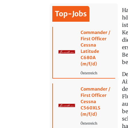
Ha
Top-Jobs
hö
is
Ke
Commander /
First Officer
di
Cessna
er
Latitude
Be
C680A
be
(m/f/d)
De
Österreich
Ai
de
Commander /
First Officer
Fl
Cessna
au
C560XLS
be
(m/f/d)
sc
Österreich
ha